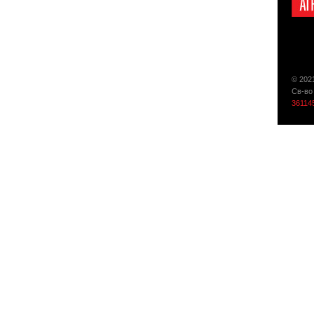
© 202
Св-во
36114