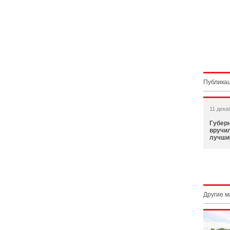
Публикац
11 дека
Губер
вручи
лучши
Другие 