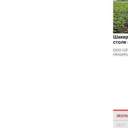
Шакир
столе
ООО «ОП
овощево
ЛЕНТ
29.07