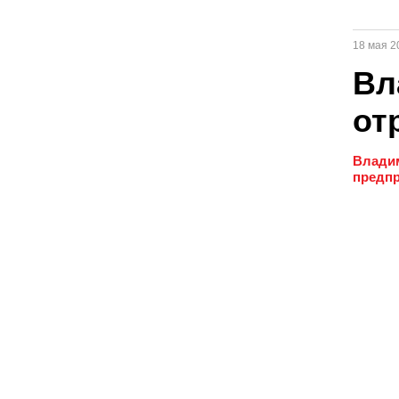
18 мая 2
Вл
от
Владим
предпр