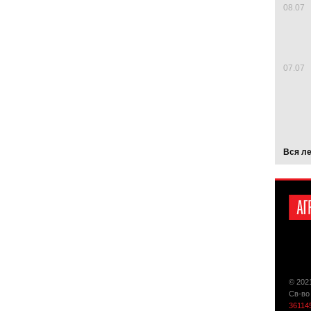
08.07
07.07
Вся л
© 202
Св-во
36114