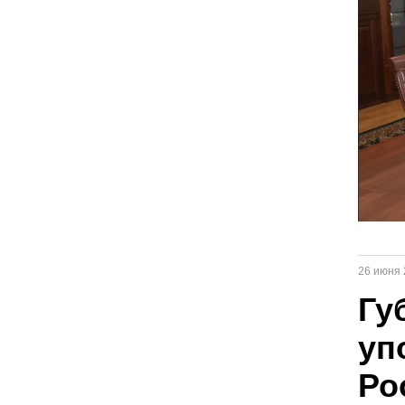
26 июня 
Гу
уп
Ро