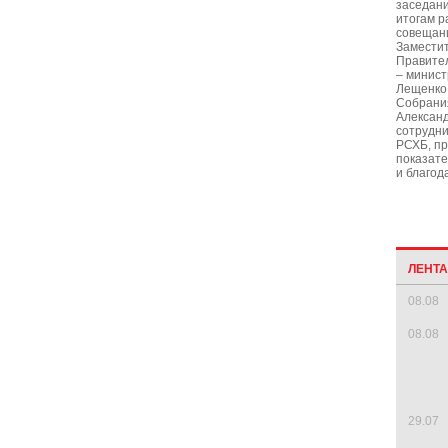
заседан
итогам р
совещан
Замести
Правител
– минист
Лещенко 
Собрани
Александ
сотрудни
РСХБ, п
показате
и благод
ЛЕНТ
08.08
08.08
29.07