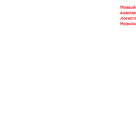
Новый 
компан
логист
Новоси