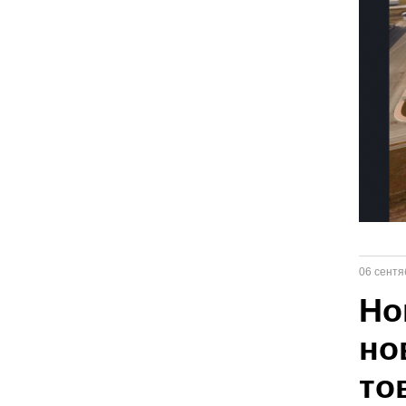
06 сентя
Но
но
то