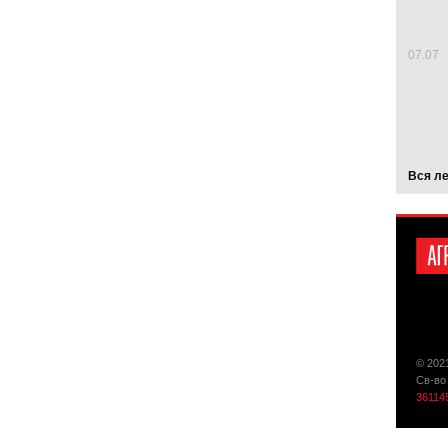
07.07
Вся л
© 202
Св-во
36114