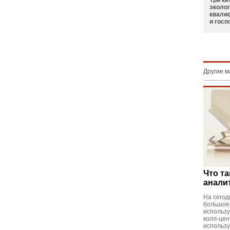
Три ки
эколог
квали
и гос
Другие 
Что та
анали
На сегод
большое
использу
колл-цен
использу