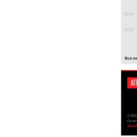
07.07
07.07
Вся л
© 202
Св-во
36114