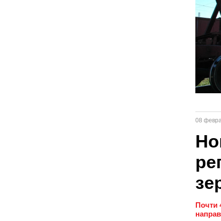
08 февр
Но
ре
зе
Почти 
направ