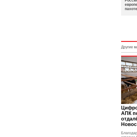
Росси
европе
пахоте
Другие 
Цифро
АПК п
отдал
Новос
Благода