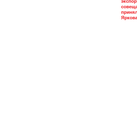
экспор
совеща
принял
Яркова