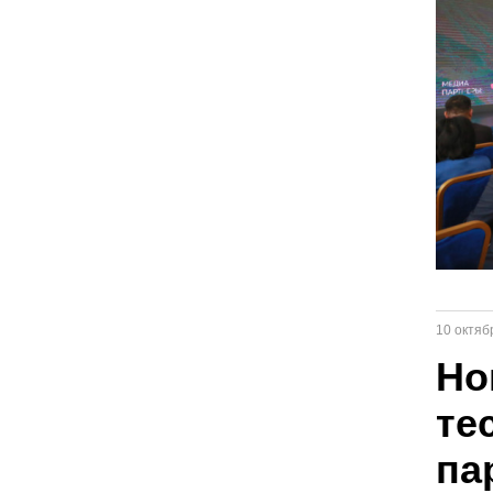
10 октяб
Но
те
па