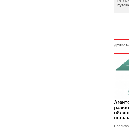
РСХБ 
путеш
Другие 
Агент
разви
облас
новым
Правител