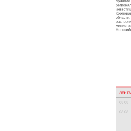
приняло
регионал
инвестиц
Корпора
области
распоря
министро
Новосиби
ЛЕНТ
08.08
08.08