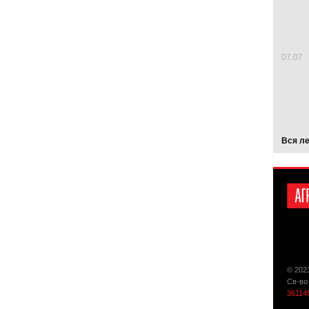
07.07
Вся л
© 202
Св-во
36114