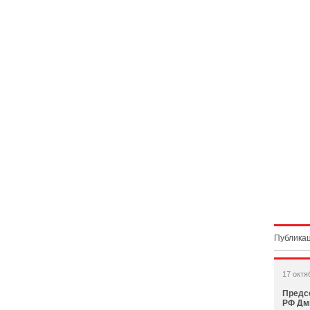
Публикац
17 октя
Предс
РФ Дм