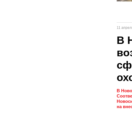
11 апрел
В 
во
сф
ох
В Ново
Соотве
Новоси
на вне