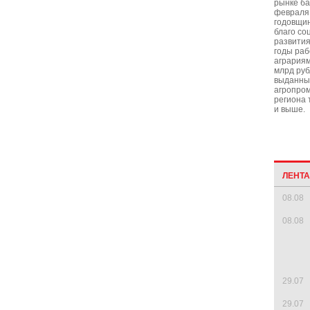
рынке ба
февраля 
годовщин
благо со
развития
годы раб
аграриям
млрд руб
выданны
агропро
региона 
и выше.
ЛЕНТ
08.08
08.08
29.07
29.07