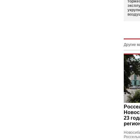
торжес
экспл
укрупн
возду
Другие 
Россе
Новос
23 год
регио
Новосиб
Россельх