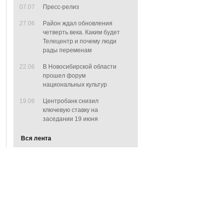
07.07
Пресс-релиз
27.06
Район ждал обновления
четверть века. Каким будет
Телецентр и почему люди
рады переменам
22.06
В Новосибирской области
прошел форум
национальных культур
19.06
Центробанк снизил
ключевую ставку на
заседании 19 июня
Вся лента