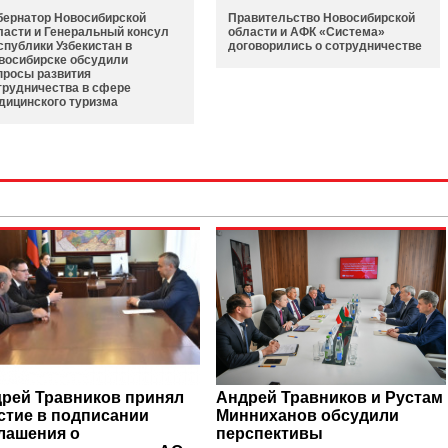
бернатор Новосибирской
Правительство Новосибирской
ласти и Генеральный консул
области и АФК «Система»
спублики Узбекистан в
договорились о сотрудничестве
восибирске обсудили
просы развития
трудничества в сфере
дицинского туризма
рей Травников принял
Андрей Травников и Рустам
стие в подписании
Минниханов обсудили
лашения о
перспективы