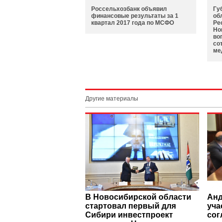
Россельхозбанк объявил
Гу
финансовые результаты за 1
об
квартал 2017 года по МСФО
Ре
Но
во
со
ме
Другие материалы
В Новосибирской области
Анд
стартовал первый для
уча
Сибири инвестпроект
сог