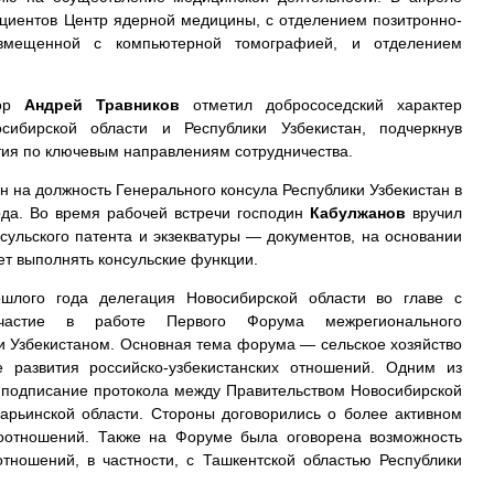
ациентов Центр ядерной медицины, с отделением позитронно-
овмещенной с компьютерной томографией, и отделением
тор
Андрей Травников
отметил добрососедский характер
сибирской области и Республики Узбекистан, подчеркнув
тия по ключевым направлениям сотрудничества.
 на должность Генерального консула Республики Узбекистан в
ода. Во время рабочей встречи господин
Кабулжанов
вручил
сульского патента и экзекватуры — документов, на основании
т выполнять консульские функции.
шлого года делегация Новосибирской области во главе с
частие в работе Первого Форума межрегионального
и Узбекистаном. Основная тема форума — сельское хозяйство
е развития российско-узбекистанских отношений. Одним из
о подписание протокола между Правительством Новосибирской
арьинской области. Стороны договорились о более активном
оотношений. Также на Форуме была оговорена возможность
тношений, в частности, с Ташкентской областью Республики