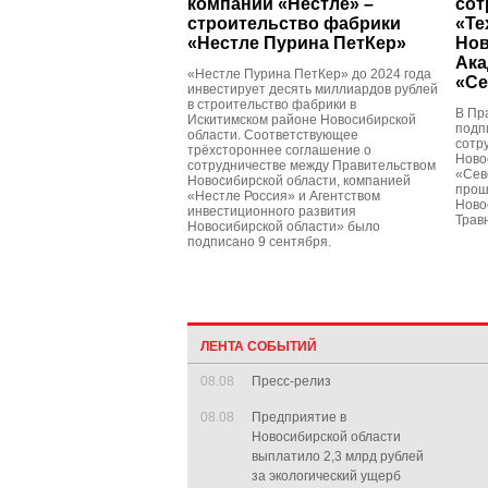
компании «Нестле» –
сот
строительство фабрики
«Те
«Нестле Пурина ПетКер»
Нов
Ака
«Нестле Пурина ПетКер» до 2024 года
«Се
инвестирует десять миллиардов рублей
в строительство фабрики в
В Пр
Искитимском районе Новосибирской
подп
области. Соответствующее
сотр
трёхстороннее соглашение о
Ново
сотрудничестве между Правительством
«Сев
Новосибирской области, компанией
прош
«Нестле Россия» и Агентством
Ново
инвестиционного развития
Трав
Новосибирской области» было
подписано 9 сентября.
ЛЕНТА СОБЫТИЙ
08.08
Пресс-релиз
08.08
Предприятие в
Новосибирской области
выплатило 2,3 млрд рублей
за экологический ущерб