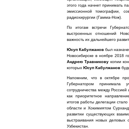
этого года начнет принимать п
эмиссионной томографии, с
радиохирургии (Гамма-Нож).
По итогам встречи Губерна
выстроенных отношений Ново
важность их дальнейшего разви
Юсуп Кабулжанов
был назначен
Новосибирске в ноябре 2018 г
Андрею Травникову
копии кон
которых
Юсуп Кабулжанов
буде
Напомним, что в октябре про
Губернатором принимала у
сотрудничества между Россией 
как приоритетное направлени
итогов работы делегации стал
области и Хокимиятом Сурханд
развитии существующих взаим
выстраивания новых деловых о
Узбекистан.