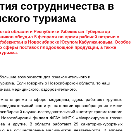
тия сотрудничества в
ского туризма
кой области и Республики Узбекистан Губернатор
ников обсудил 5 февраля во время рабочей встречи с
Узбекистан в Новосибирске Юсупом Кабулжановым. Особое
ю сферы поставок плодоовощной продукции, а также
туризма.
ь большие возможности для ознакомительного и
туризма. Если говорить о Новосибирской области, то наш
ризма медицинского, оздоровительного.
омпетенциями в сфере медицины, здесь работают крупные
сследовательский институт патологии кровообращения имени
осибирский научно-исследовательский институт травматологии
, Новосибирский филиал ФГАУ МНТК «Микрохирургия глаза»
ва и другие. В области работают 29 санаторно-курортных
ию на осуществление медицинской деятельности. В апреле