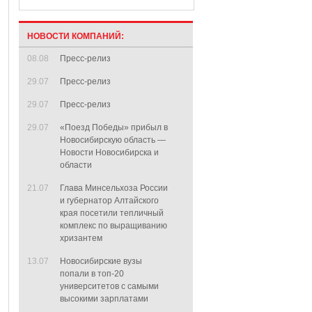
НОВОСТИ КОМПАНИЙ:
08.08
Пресс-релиз
29.07
Пресс-релиз
29.07
Пресс-релиз
29.07
«Поезд Победы» прибыл в
Новосибирскую область —
Новости Новосибирска и
области
21.07
Глава Минсельхоза России
и губернатор Алтайского
края посетили тепличный
комплекс по выращиванию
хризантем
13.07
Новосибирские вузы
попали в топ-20
университетов с самыми
высокими зарплатами