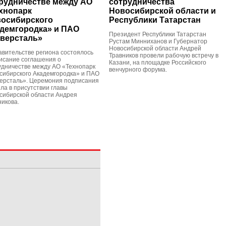
рудничестве между АО
сотрудничества
хнопарк
Новосибирской области и
осибирского
Республики Татарстан
демгородка» и ПАО
Президент Республики Татарстан
версталь»
Рустам Минниханов и Губернатор
Новосибирской области Андрей
авительстве региона состоялось
Травников провели рабочую встречу в
исание соглашения о
Казани, на площадке Российского
удничестве между АО «Технопарк
венчурного форума.
сибирского Академгородка» и ПАО
ерсталь». Церемония подписания
ла в присутствии главы
сибирской области Андрея
никова.