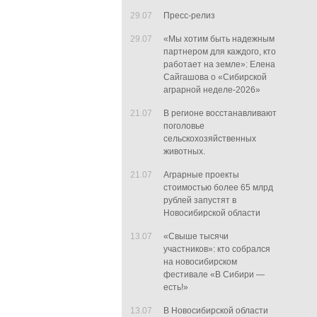
29.07
Пресс-релиз
29.07
«Мы хотим быть надежным
партнером для каждого, кто
работает на земле»: Елена
Сайгашова о «Сибирской
аграрной неделе-2026»
21.07
В регионе восстанавливают
поголовье
сельскохозяйственных
животных.
21.07
Аграрные проекты
стоимостью более 65 млрд
рублей запустят в
Новосибирской области
13.07
«Свыше тысячи
участников»: кто собрался
на новосибирском
фестивале «В Сибири —
есть!»
13.07
В Новосибирской области