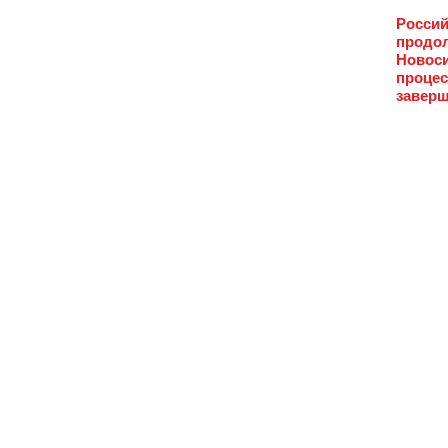
Россий
продол
Новоси
процес
заверш