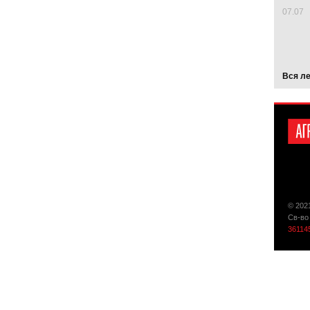
07.07
Вся л
© 202
Св-во
36114