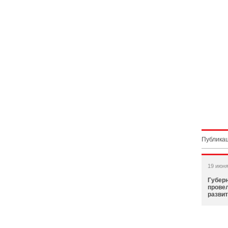
Публикац
19 июня
Губер
прове
разви