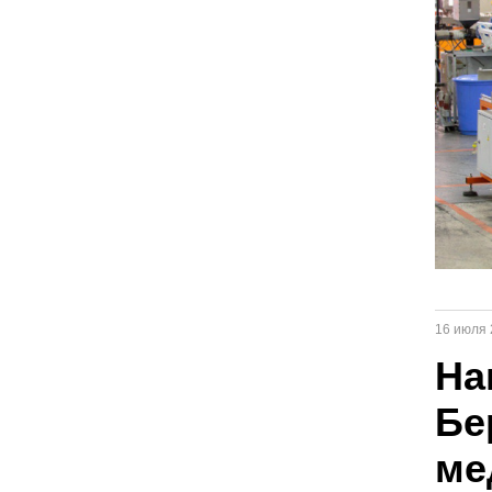
16 июля 
На
Бе
ме