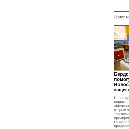
Другие 
Бердс
помог
Новос
защит
Новое пр
широкого
«Медскла
открыл 
торговли
предпри
Гончаров
продукц