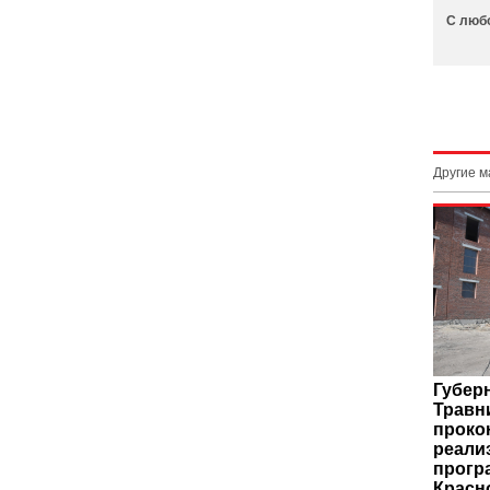
С люб
Другие 
Губер
Травн
проко
реали
програ
Красн