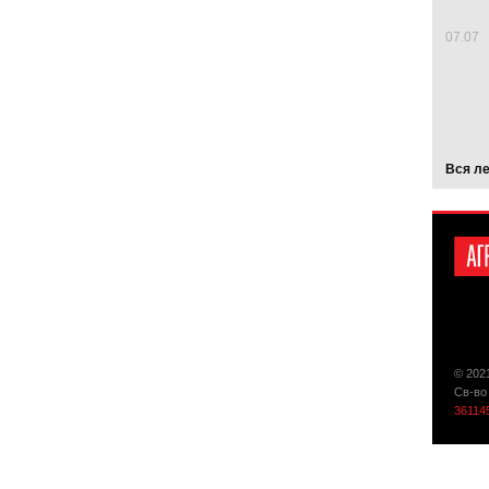
07.07
Вся л
© 202
Св-во
36114