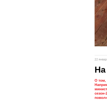
22 январ
На
О том,
Наприм
минист
сезон-
поволн