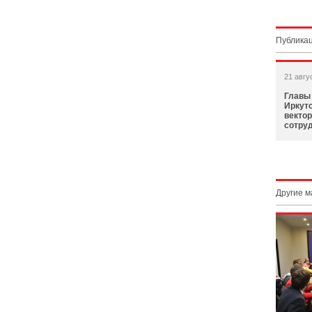
Публикац
21 авгу
Главы
Иркут
векто
сотру
Другие 