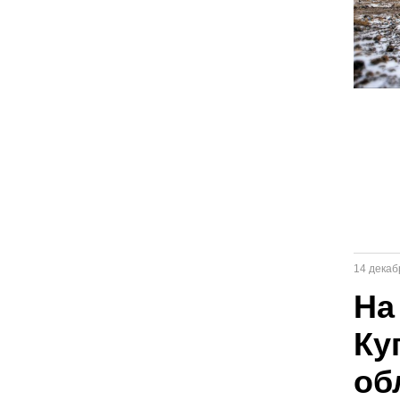
14 декаб
На
Ку
об