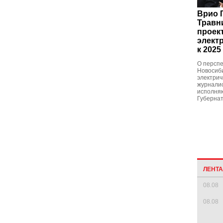
Врио 
Травн
проек
элект
к 2025
О перспе
Новосиби
электрич
журнали
исполня
Губернат
ЛЕНТ
08.08
08.08