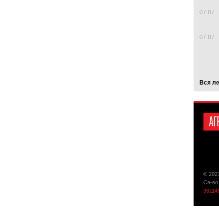
07.07
07.07
Вся л
© 202
Св-во
36114