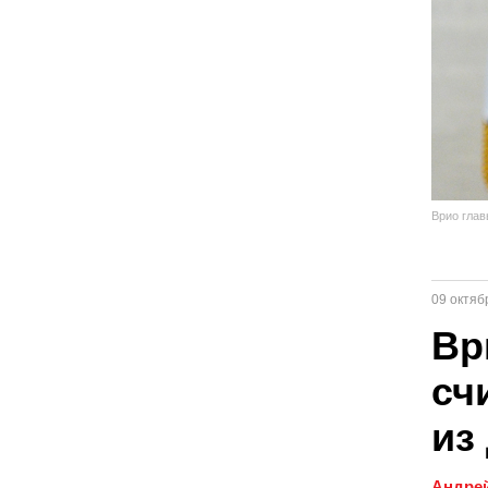
Врио глав
09 октяб
Вр
сч
из
Андрей