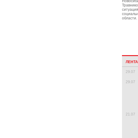
Новосиб
Травнико
ситуация
социаль
области.
ЛЕНТ
29.07
29.07
21.07