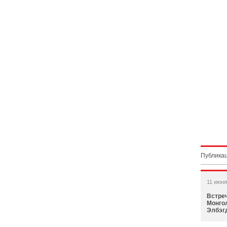
Публикац
11 июня
Встре
Монго
Элбэг