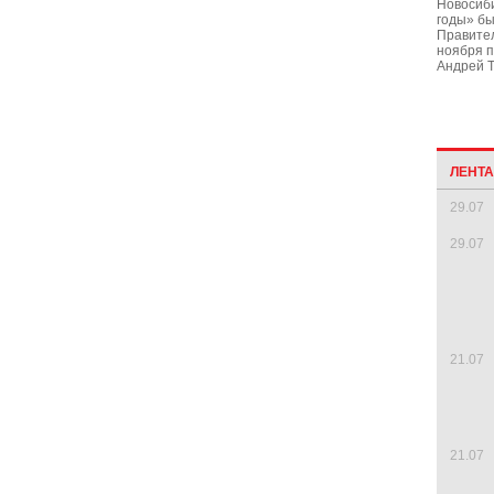
Новосиби
годы» б
Правител
ноября п
Андрей Т
ЛЕНТ
29.07
29.07
21.07
21.07