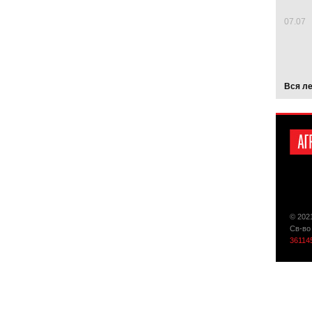
07.07
Вся л
© 202
Св-во
36114