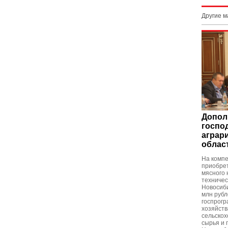
Другие 
Допол
госпо
аграр
облас
На компе
приобре
мясного 
техничес
Новосиби
млн рубл
госпрогр
хозяйств
сельскох
сырья и 