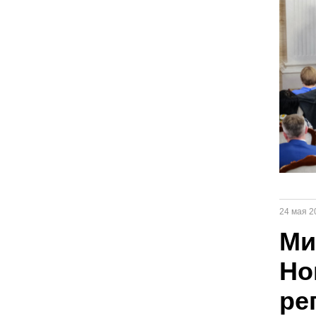
24 мая 2
Ми
Но
ре