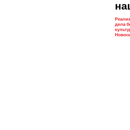
на
Реализ
дела б
культу
Новоси