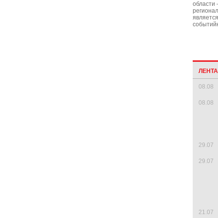
области 
регионал
являетс
событийн
ЛЕНТ
08.08
08.08
29.07
29.07
21.07