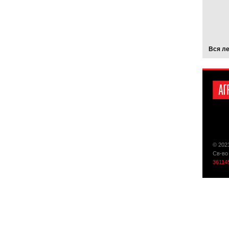
Вся л
© 202
Св-во
36114