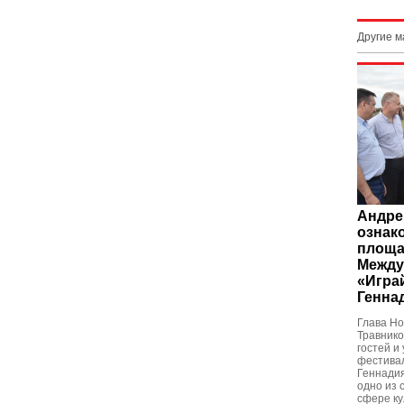
Другие 
Андре
ознак
площа
Между
«Игра
Генна
Глава Но
Травнико
гостей и
фестивал
Геннади
одно из 
сфере ку