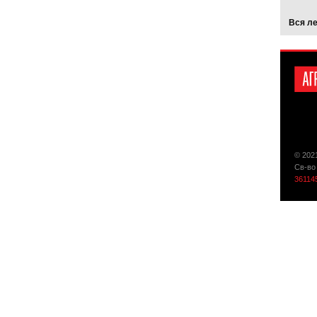
Вся л
© 202
Св-во
36114