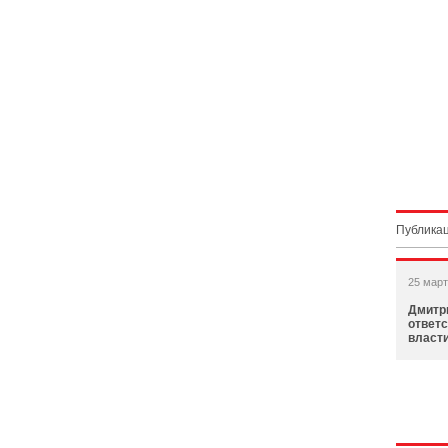
Публикац
25 март
Дмитр
ответс
власт