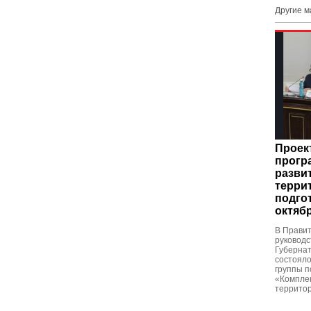
Другие 
Проек
прогр
разви
терри
подго
октяб
В Правит
руководс
Губерна
состояло
группы п
«Комплек
территор