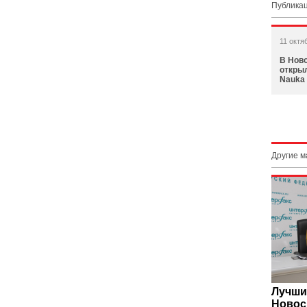
Публикац
11 октя
В Нов
откры
Nauka
Другие 
Лучши
Новос