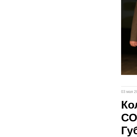
03 мая 2
Ко
СО
Гу