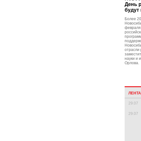
День 
будут
Более 20
Новосиби
февраля 
российск
програм
поддерж
Новосиби
отрасли 
заместит
науки и 
Орлова.
ЛЕНТ
29.07
29.07