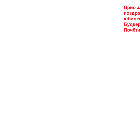
Врио з
поздра
юбилее
Будкер
Почётн