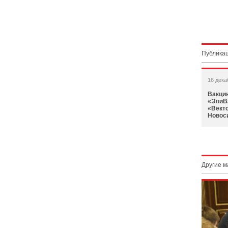
Публикац
16 дека
Вакци
«ЭпиВ
«Векто
Новос
Другие 