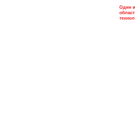
Один и
област
технол