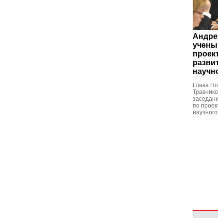
Андре
учены
проек
разви
научн
Глава Но
Травнико
заседан
по проек
научного