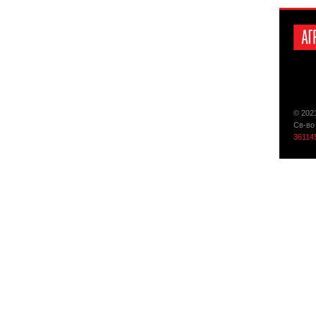
© 202
Св-во
36114