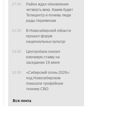
27.06
Район ждал обновления
четверть века. Каким будет
Телецентр и почему люди
рады переменам
22.06
В Новосибирской области
прошел форум
национальных культур
19.06
Центробанк снизил
ключевую ставку на
заседании 19 июня
16.06
«Сибирский огонь-2026»:
под Новосибирском
показали трофейную
технику СВО
Вся лента