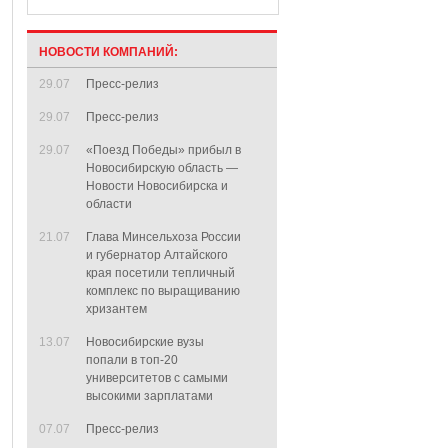
НОВОСТИ КОМПАНИЙ:
29.07
Пресс-релиз
29.07
Пресс-релиз
29.07
«Поезд Победы» прибыл в
Новосибирскую область —
Новости Новосибирска и
области
21.07
Глава Минсельхоза России
и губернатор Алтайского
края посетили тепличный
комплекс по выращиванию
хризантем
13.07
Новосибирские вузы
попали в топ-20
университетов с самыми
высокими зарплатами
07.07
Пресс-релиз