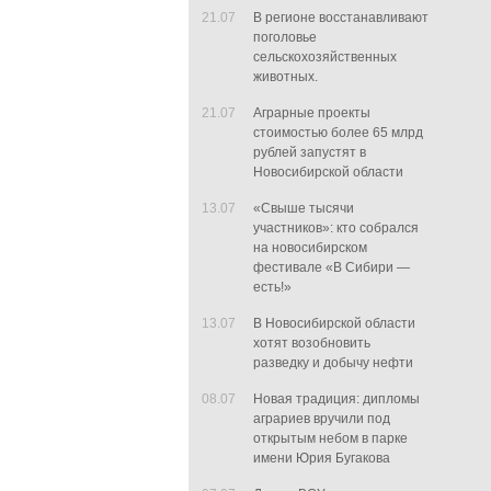
21.07
В регионе восстанавливают
поголовье
сельскохозяйственных
животных.
21.07
Аграрные проекты
стоимостью более 65 млрд
рублей запустят в
Новосибирской области
13.07
«Свыше тысячи
участников»: кто собрался
на новосибирском
фестивале «В Сибири —
есть!»
13.07
В Новосибирской области
хотят возобновить
разведку и добычу нефти
08.07
Новая традиция: дипломы
аграриев вручили под
открытым небом в парке
имени Юрия Бугакова