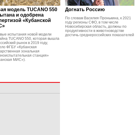
ая модель TUCANO 550
Догнать Россию
ытана и одобрена
По словам Василия Пронькина, к 2021
пертизой «Кубанской
году регионы СФО, в том числе
С»
Новосибирская область, должны по
продуктивности в животноводстве
вые испытания новой модели
достичь среднероссийских показателей
айна TUCANO 550, которая вышла
ссийский рынок в 2019 году,
ело ФГБУ «Кубанская
дарственная зональная
ноиспытательная станция»
банская МИС»).