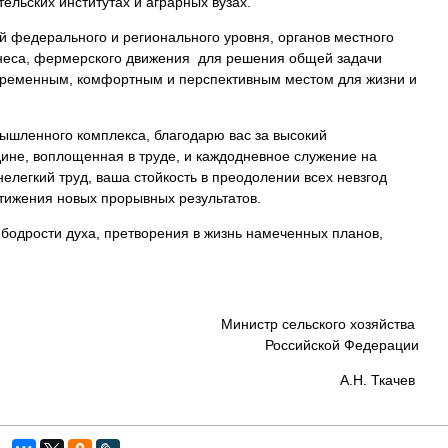
ельских институтах и аграрных вузах.
й федерального и регионального уровня, органов местного
знеса, фермерского движения для решения общей задачи
временным, комфортным и перспективным местом для жизни и
шленного комплекса, благодарю вас за высокий
ине, воплощенная в труде, и каждодневное служение на
нелегкий труд, ваша стойкость в преодолении всех невзгод
стижения новых прорывных результатов.
 бодрости духа, претворения в жизнь намеченных планов,
Министр сельского хозяйства
Российской Федерации
А.Н. Ткачев