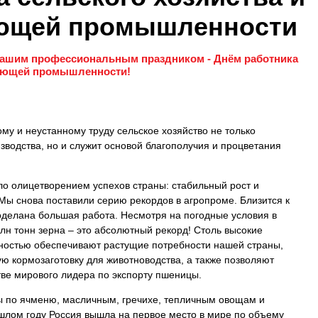
ющей промышленности
 нашим профессиональным праздником - Днём работника
вающей промышленности!
у и неустанному труду сельское хозяйство не только
зводства, но и служит основой благополучия и процветания
ло олицетворением успехов страны: стабильный рост и
Мы снова поставили серию рекордов в агропроме. Близится к
делана большая работа. Несмотря на погодные условия в
млн тонн зерна – это абсолютный рекорд! Столь высокие
ностью обеспечивают растущие потребности нашей страны,
ю кормозаготовку для животноводства, а также позволяют
стве мирового лидера по экспорту пшеницы.
ы по ячменю, масличным, гречихе, тепличным овощам и
ошлом году Россия вышла на первое место в мире по объему