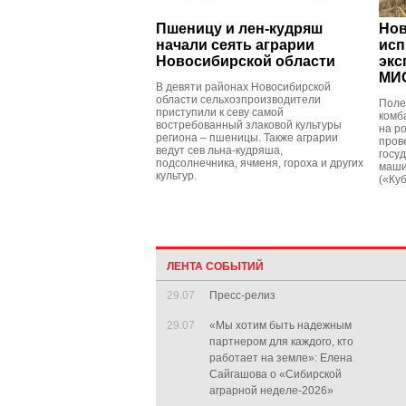
Пшеницу и лен-кудряш
Нов
начали сеять аграрии
исп
Новосибирской области
экс
МИ
В девяти районах Новосибирской
области сельхозпроизводители
Поле
приступили к севу самой
комб
востребованный злаковой культуры
на ро
региона – пшеницы. Также аграрии
пров
ведут сев льна-кудряша,
госу
подсолнечника, ячменя, гороха и других
маши
культур.
(«Ку
ЛЕНТА СОБЫТИЙ
29.07
Пресс-релиз
29.07
«Мы хотим быть надежным
партнером для каждого, кто
работает на земле»: Елена
Сайгашова о «Сибирской
аграрной неделе-2026»