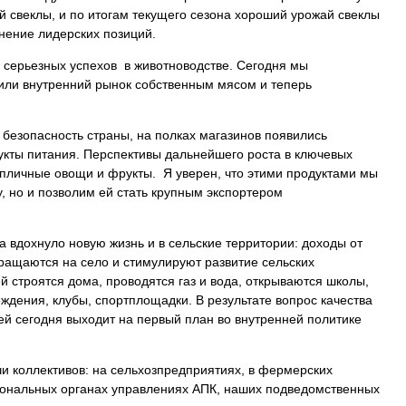
й свеклы, и по итогам текущего сезона хороший урожай свеклы
нение лидерских позиций.
 серьезных успехов в животноводстве. Сегодня мы
или внутренний рынок собственным мясом и теперь
безопасность страны, на полках магазинов появились
укты питания. Перспективы дальнейшего роста в ключевых
епличные овощи и фрукты. Я уверен, что этими продуктами мы
, но и позволим ей стать крупным экспортером
а вдохнуло новую жизнь и в сельские территории: доходы от
ращаются на село и стимулируют развитие сельских
й строятся дома, проводятся газ и вода, открываются школы,
ждения, клубы, спортплощадки. В результате вопрос качества
ей сегодня выходит на первый план во внутренней политике
чи коллективов: на сельхозпредприятиях, в фермерских
гиональных органах управлениях АПК, наших подведомственных