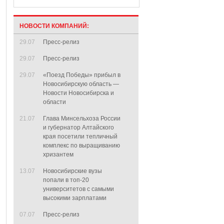
НОВОСТИ КОМПАНИЙ:
29.07
Пресс-релиз
29.07
Пресс-релиз
29.07
«Поезд Победы» прибыл в
Новосибирскую область —
Новости Новосибирска и
области
21.07
Глава Минсельхоза России
и губернатор Алтайского
края посетили тепличный
комплекс по выращиванию
хризантем
13.07
Новосибирские вузы
попали в топ-20
университетов с самыми
высокими зарплатами
07.07
Пресс-релиз