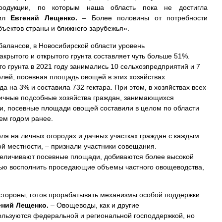
продукции, по которым наша область пока не достигла
тил
Евгений Лещенко.
– Более половины от потребности
убъектов страны и ближнего зарубежья».
алансов, в Новосибирской области уровень
крытого и открытого грунта составляет чуть больше 51%.
 грунта в 2021 году занимались 10 сельхозпредприятий и 7
ей, посевная площадь овощей в этих хозяйствах
а на 3% и составила 732 гектара. При этом, в хозяйствах всех
личные подсобные хозяйства граждан, занимающихся
и, посевные площади овощей составили в целом по области
чем годом ранее.
ля на личных огородах и дачных участках граждан с каждым
ой местности, – признали участники совещания.
величивают посевные площади, добиваются более высокой
тью восполнить проседающие объемы частного овощеводства,
 стороны, готов прорабатывать механизмы особой поддержки
ений Лещенко.
– Овощеводы, как и другие
ользуются федеральной и региональной господдержкой, но