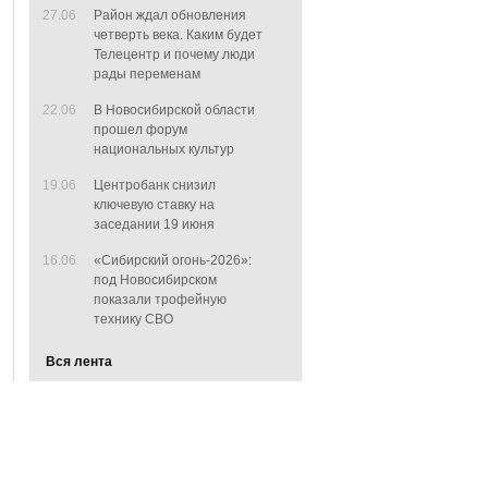
27.06
Район ждал обновления
четверть века. Каким будет
Телецентр и почему люди
рады переменам
22.06
В Новосибирской области
прошел форум
национальных культур
19.06
Центробанк снизил
ключевую ставку на
заседании 19 июня
16.06
«Сибирский огонь-2026»:
под Новосибирском
показали трофейную
технику СВО
Вся лента