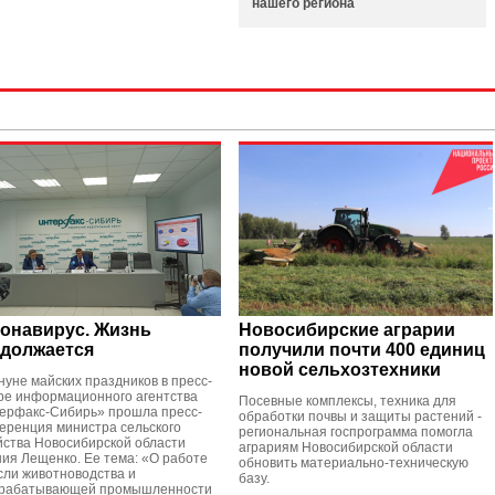
нашего региона
онавирус. Жизнь
Новосибирские аграрии
должается
получили почти 400 единиц
новой сельхозтехники
нуне майских праздников в пресс-
ре информационного агентства
Посевные комплексы, техника для
ерфакс-Сибирь» прошла пресс-
обработки почвы и защиты растений -
еренция министра сельского
региональная госпрограмма помогла
йства Новосибирской области
аграриям Новосибирской области
ния Лещенко. Ее тема: «О работе
обновить материально-техническую
сли животноводства и
базу.
рабатывающей промышленности