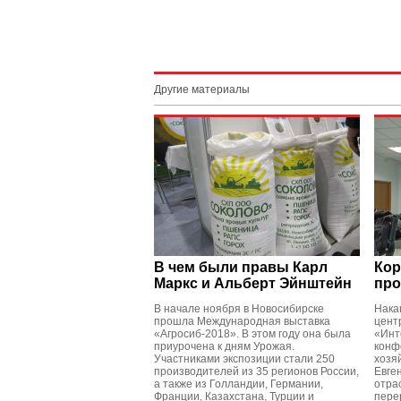
Другие материалы
В чем были правы Карл
Кор
Маркс и Альберт Эйнштейн
про
В начале ноября в Новосибирске
Нака
прошла Международная выставка
цент
«Агросиб-2018». В этом году она была
«Инт
приурочена к дням Урожая.
конф
Участниками экспозиции стали 250
хозя
производителей из 35 регионов России,
Евге
а также из Голландии, Германии,
отра
Франции, Казахстана, Турции и
пере