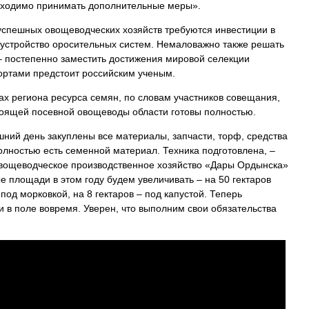
обходимо принимать дополнительные меры».
успешных овощеводческих хозяйств требуются инвестиции в
устройство оросительных систем. Немаловажно также решать
 постепенно заместить достижения мировой селекции
ртами предстоит российским ученым.
ах региона ресурса семян, по словам участников совещания,
стоящей посевной овощеводы области готовы полностью.
ний день закуплены все материалы, запчасти, торф, средства
олностью есть семенной материал. Техника подготовлена, –
вощеводческое производственное хозяйство «Дары Ордынска»
 площади в этом году будем увеличивать – на 50 гектаров
 под морковкой, на 8 гектаров – под капустой. Теперь
и в поле вовремя. Уверен, что выполним свои обязательства