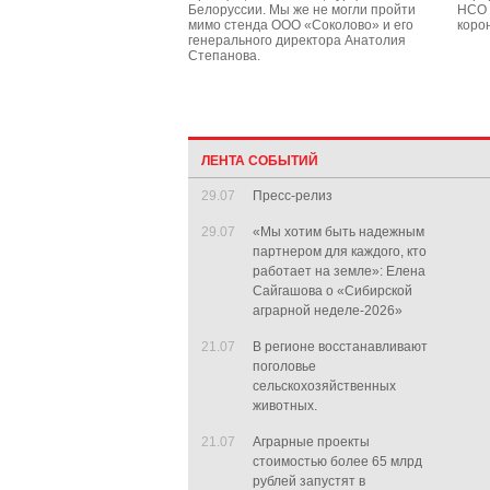
Белоруссии. Мы же не могли пройти
НСО 
мимо стенда ООО «Соколово» и его
коро
генерального директора Анатолия
Степанова.
ЛЕНТА СОБЫТИЙ
29.07
Пресс-релиз
29.07
«Мы хотим быть надежным
партнером для каждого, кто
работает на земле»: Елена
Сайгашова о «Сибирской
аграрной неделе-2026»
21.07
В регионе восстанавливают
поголовье
сельскохозяйственных
животных.
21.07
Аграрные проекты
стоимостью более 65 млрд
рублей запустят в