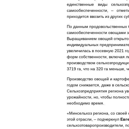
единственные виды сельхоз
самообеспеченности, – отме
приходится ввозить из других с
По данным продовольственных б
самообеспеченности овощами за
Выращиванием овощей открытого
индивидуальных предпринимател
увеличилась в посевную 2021 год
форм собственности, включая 
производством сельхозпродукци
3719 га, что на 320 га меньше, 
Производство овощей и картофе
годом снижается, даже в сельск
Сельхозпредприятия региона у
урожайности, но, чтобы полнос
необходимо время.
«Минсельхоз региона, со своей
этой отрасли, – подчеркнул
Евг
сельхозтоваропроизводители, п