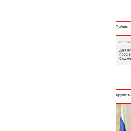
Публикац
07 фев
Для в
профе
бюдже
Другие 