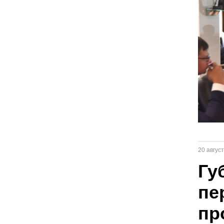
20 авгус
Гу
пе
пр