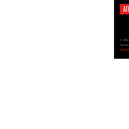
© 202
Св-во
36114