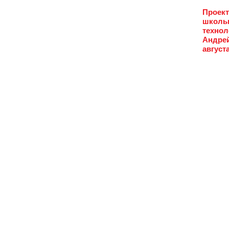
Проект
школьн
технол
Андрей
август