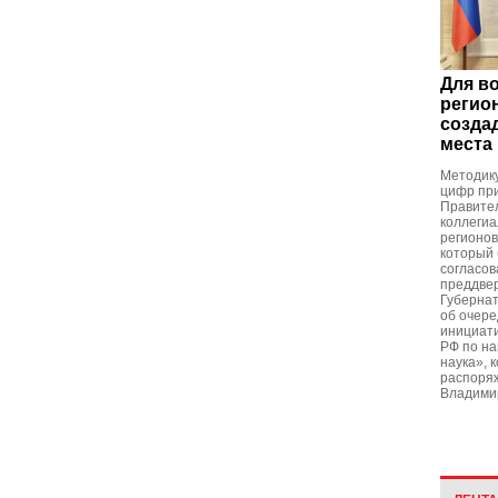
Для в
регио
созда
места 
Методик
цифр при
Правител
коллегиа
регионов
который 
согласов
преддвер
Губерна
об очер
инициати
РФ по н
наука», 
распоря
Владими