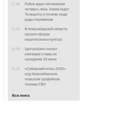
27.06
Район ждал обновления
четверть века. Каким будет
Телецентр и почему люди
рады переменам
22.06
В Новосибирской области
прошел форум
национальных культур
19.06
Центробанк снизил
ключевую ставку на
заседании 19 июня
16.06
«Сибирский огонь-2026»:
под Новосибирском
показали трофейную
технику СВО
Вся лента