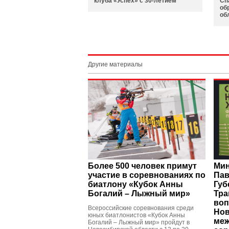
клуба «Успех» с 30-летием
Сп
об
об
Другие материалы
Более 500 человек примут
Мин
участие в соревнованиях по
Пав
биатлону «Кубок Анны
Губ
Богалий – Лыжный мир»
Тра
воп
Всероссийские соревнования среди
Нов
юных биатлонистов «Кубок Анны
ме
Богалий – Лыжный мир» пройдут в