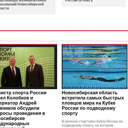
артакиады муниципальных
России по боксу
разований Новосибирской
ласти
истр спорта России
Новосибирская область
ел Колобков и
встретила самых быстрых
ернатор Андрей
пловцов мира на Кубке
вников обсудили
России по подводному
росы проведения в
спорту
осибирске
В регионе стартовал Кубок России по
ждународных
подводному спорту, на котором