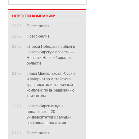
НОВОСТИ КОМПАНИЙ:
29.07
Пресс-релиз
29.07
Пресс-релиз
29.07
«Поезд Победы» прибыл в
Новосибирскую область —
Новости Новосибирска и
области
21.07
Глава Минсельхоза России
и губернатор Алтайского
края посетили тепличный
комплекс по выращиванию
хризантем
13.07
Новосибирские вузы
попали в топ-20
университетов с самыми
высокими зарплатами
07.07
Пресс-релиз