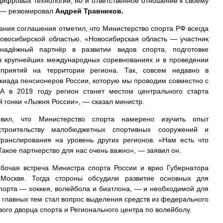
 цифровых технологий, но и ответственное отношение к своему
, — резюмировал
Андрей Травников.
ния соглашения отметил, что Министерство спорта РФ всегда
Новосибирской областью. «Новосибирская область — участник
адёжный партнёр в развитии видов спорта, подготовке
в крупнейших международных соревнованиях и в проведении
приятий на территории региона. Так, совсем недавно в
киада пенсионеров России, которую мы проводим совместно с
А в 2019 году регион станет местом центрального старта
 гонки «Лыжня России», — сказал министр.
ил, что Министерство спорта намерено изучить опыт
строительству малобюджетных спортивных сооружений и
транслирования на уровень других регионов. «Нам есть что
 Такое партнерство для нас очень важно», — заявил он.
бочая встреча Министра спорта России и врио Губернатора
Москве. Тогда стороны обсудили развитие основных для
порта — хоккея, волейбола и биатлона, — и необходимой для
з главных тем стал вопрос выделения средств из федерального
ого дворца спорта и Регионального центра по волейболу.