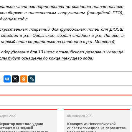
пально-частного партнерства по созданию плавательного
Новосибирске с плоскостным сооружением (площадкой ГТО),
едующем году;
искусственных покрытий для футбольных полей для ДЮСШ
стадион в р.п. Ордынское, создан стадион в р.п. Линево, в
первый этап строительства стадиона в р.п. Мошково);
оборудования для 13 школ олимпийского резерва и училища
олы будут оснащены до конца текущего года).
:
марта 2020
08 февраля 2021
бернатор пожелал удачи
Юниорка из Новосибирской
астникам IX зимней
области победила на первенстве