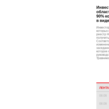
Инвес
облас
90% к
в вид
Инвесто
которых 
реестр Н
получить
Соответ
изменен
заседани
которое 
руководс
Травнико
ЛЕНТ
08.08
08.08