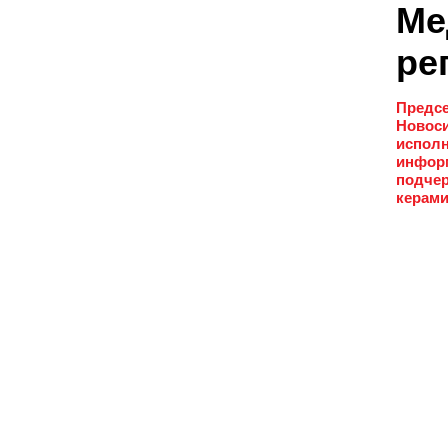
Ме
ре
Предсе
Новоси
исполн
информ
подчер
керами