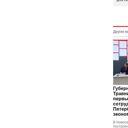
для се
Другие 
Губер
Травн
первы
сотру
Петер
эконо
В Новоси
построе