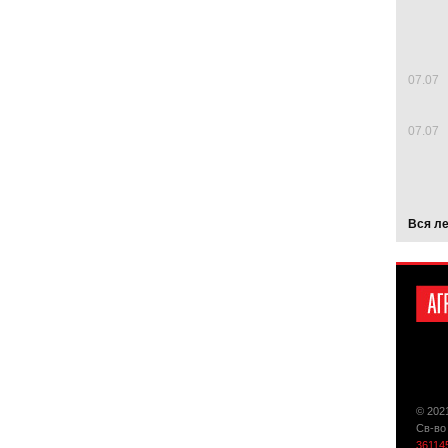
07.07
07.07
Вся л
© 202
Св-во
36114