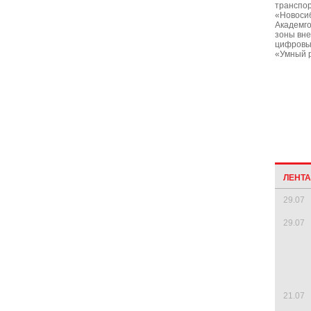
транспор
«Новосиб
Академго
зоны вн
цифровых
«Умный р
ЛЕНТ
29.07
29.07
21.07