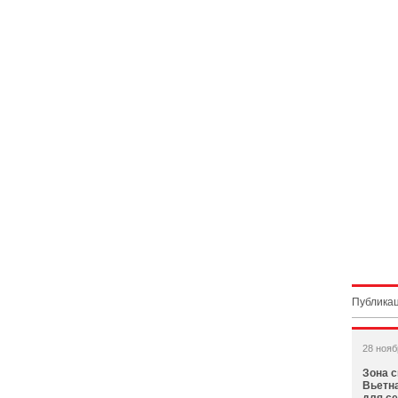
Публикац
28 нояб
Зона с
Вьетн