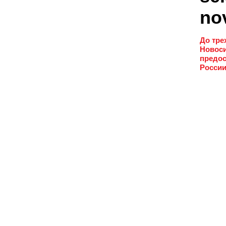
no
До тре
Новоси
предос
России