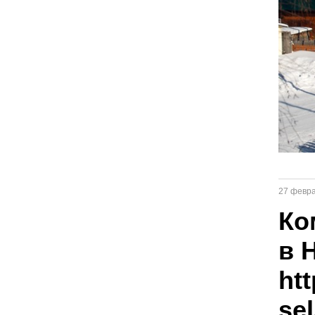
27 февр
Ко
в 
ht
se