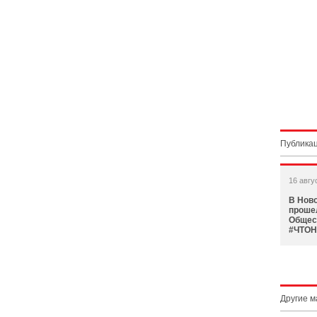
Публикац
16 авгу
В Нов
проше
Общес
#ЧТОН
Другие 