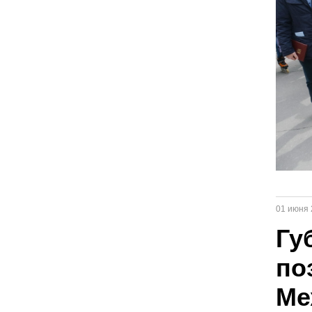
01 июня 
Гу
по
Ме