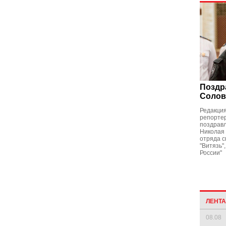
Поздр
Солов
Редакция
репортер
поздрав
Николая 
отряда с
"Витязь"
России"
ЛЕНТ
08.08