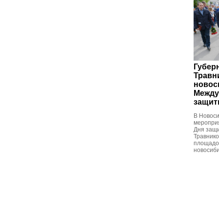
Губер
Травн
новос
Между
защит
В Новоси
мероприя
Дня защи
Травнико
площадок
новосиби