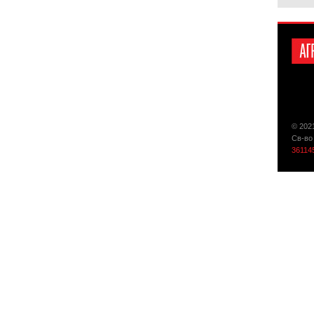
© 202
Св-во
36114