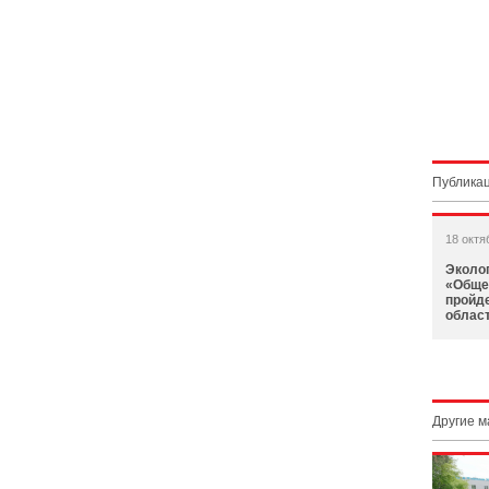
Публикац
18 октя
Эколо
«Обще
пройд
област
Другие 