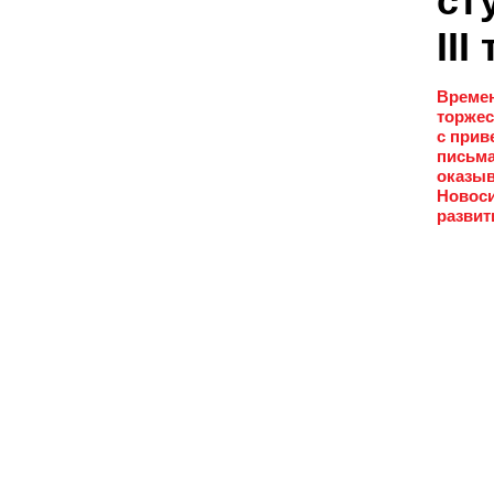
ст
II
Времен
торжес
с прив
письма
оказыв
Новоси
развит