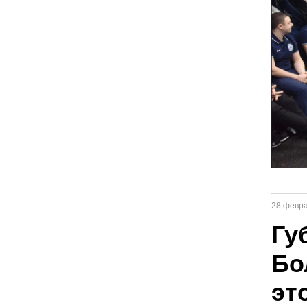
28 февр
Гу
Бо
эт