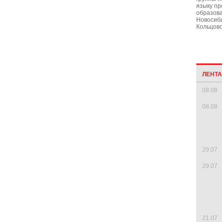
языку пр
образова
Новосиби
Кольцово
ЛЕНТ
08.08
08.08
29.07
29.07
21.07