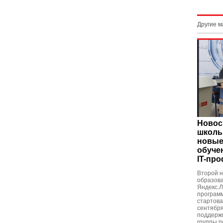
Другие 
Новос
школь
новые
обуче
IT-пр
Второй н
образова
Яндекс.Л
программ
стартова
сентября
поддержк
группы п