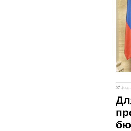
07 февр
Дл
пр
бю