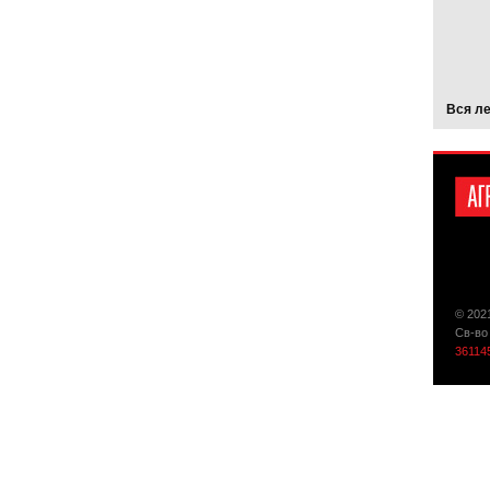
Вся л
© 202
Св-во
36114