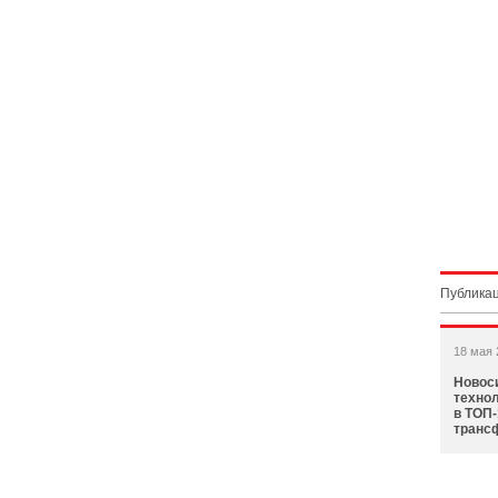
Публикац
18 мая 
Новос
техно
в ТОП
транс