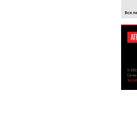
Вся л
© 202
Св-во
36114