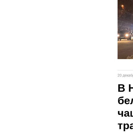
20 декаб
В 
бе
ча
тр