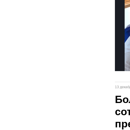
13 декаб
Бо
со
пр