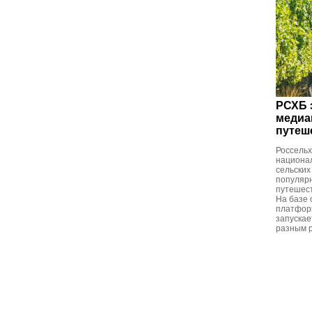
РСХБ 
медиа
путеш
Россель
национал
сельских
популяр
путешест
На базе
платфор
запускае
разным р