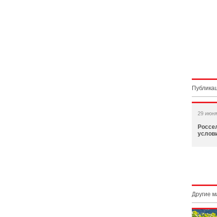
Публикац
29 июня
Россе
услови
Другие 