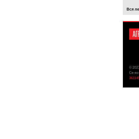
Вся л
© 202
Св-во
36114