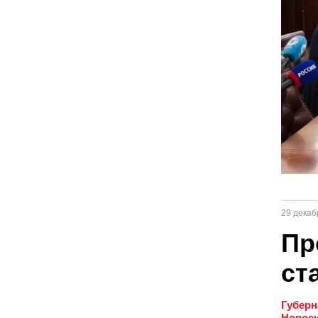
29 декаб
Пр
ст
Губерн
Новоси