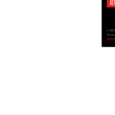
© 202
Св-во
36114