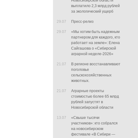
Новосибирской области
выплатило 2,3 млрд рублей
за экологический ущерб
29.07
Пресс-релиз
29.07
«Мы хотим быть надежным
партнером для каждого, кто
работает на земле»: Елена
Сайгашова о «Сибирской
аграрной неделе-2026»
21.07
В регионе восстанавливают
поголовье
сельскохозяйственных
животных.
21.07
Аграрные проекты
стоимостью более 65 млрд
рублей запустят в
Новосибирской области
13.07
«Свыше тысячи
участников»: кто собрался
на новосибирском
фестивале «В Сибири —