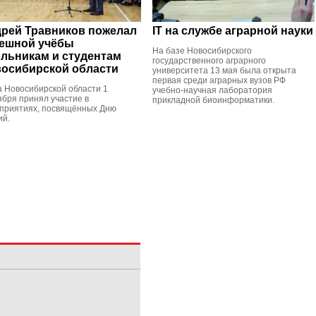
рей Травников пожелал
IT на службе аграрной науки
ешной учёбы
На базе Новосибирского
льникам и студентам
государственного аграрного
осибирской области
университета 13 мая была открыта
первая среди аграрных вузов РФ
а Новосибирской области 1
учебно-научная лаборатория
ября принял участие в
прикладной биоинформатики.
приятиях, посвящённых Дню
ий.