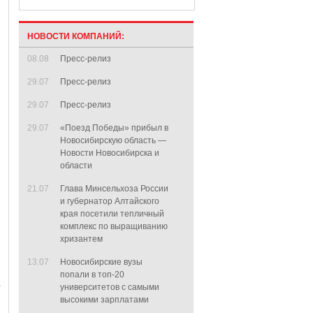
НОВОСТИ КОМПАНИЙ:
08.08
Пресс-релиз
29.07
Пресс-релиз
29.07
Пресс-релиз
29.07
«Поезд Победы» прибыл в
Новосибирскую область —
Новости Новосибирска и
области
21.07
Глава Минсельхоза России
и губернатор Алтайского
края посетили тепличный
комплекс по выращиванию
хризантем
13.07
Новосибирские вузы
попали в топ-20
университетов с самыми
высокими зарплатами