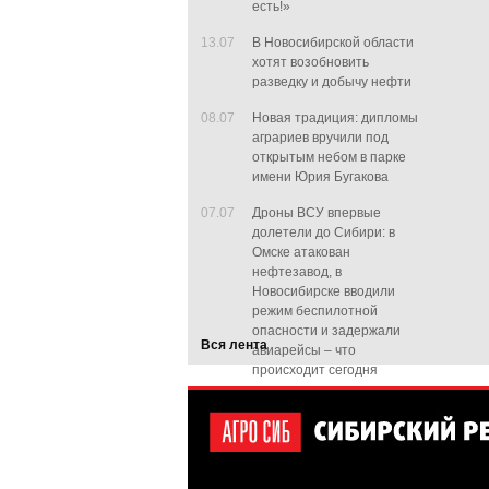
есть!»
13.07
В Новосибирской области
хотят возобновить
разведку и добычу нефти
08.07
Новая традиция: дипломы
аграриев вручили под
открытым небом в парке
имени Юрия Бугакова
07.07
Дроны ВСУ впервые
долетели до Сибири: в
Омске атакован
нефтезавод, в
Новосибирске вводили
режим беспилотной
опасности и задержали
Вся лента
авиарейсы – что
происходит сегодня