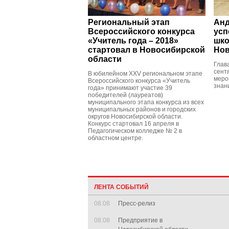
Региональный этап
Анд
Всероссийского конкурса
усп
«Учитель года – 2018»
шко
стартовал в Новосибирской
Нов
области
Глав
сент
В юбилейном XXV региональном этапе
меро
Всероссийского конкурса «Учитель
знан
года» принимают участие 39
победителей (лауреатов)
муниципального этапа конкурса из всех
муниципальных районов и городских
округов Новосибирской области.
Конкурс стартовал 16 апреля в
Педагогическом колледже № 2 в
областном центре.
ЛЕНТА СОБЫТИЙ
08.08
Пресс-релиз
08.08
Предприятие в