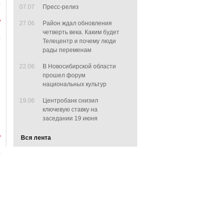
07.07
Пресс-релиз
27.06
Район ждал обновления
четверть века. Каким будет
Телецентр и почему люди
рады переменам
22.06
В Новосибирской области
прошел форум
национальных культур
19.06
Центробанк снизил
ключевую ставку на
заседании 19 июня
Вся лента