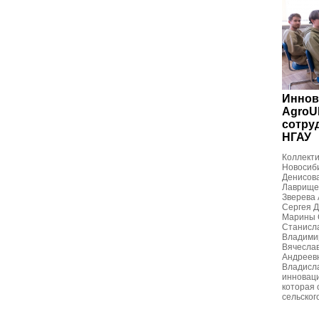
Иннов
AgroU
сотру
НГАУ
Коллекти
Новосиби
Денисова
Лаврищев
Зверева 
Сергея Д
Марины 
Станисл
Владими
Вячесла
Андреевн
Владисла
инноваци
которая
сельског