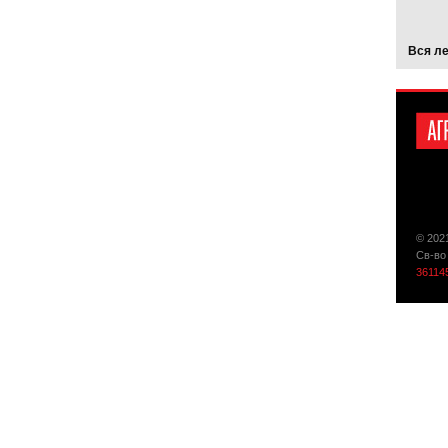
Вся л
© 202
Св-во
36114