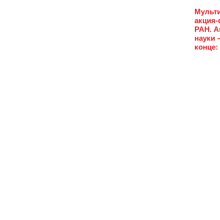
Мульти
акция-
РАН. А
науки 
конце: