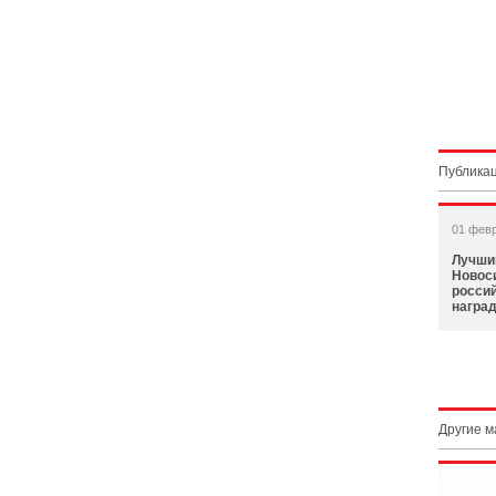
Публикац
01 фев
Лучши
Новос
россий
награ
Другие 