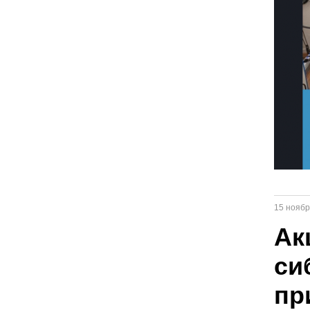
15 ноябр
Ак
си
пр