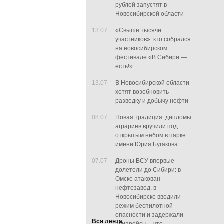
рублей запустят в
Новосибирской области
13.07
«Свыше тысячи
участников»: кто собрался
на новосибирском
фестивале «В Сибири —
есть!»
13.07
В Новосибирской области
хотят возобновить
разведку и добычу нефти
08.07
Новая традиция: дипломы
аграриев вручили под
открытым небом в парке
имени Юрия Бугакова
07.07
Дроны ВСУ впервые
долетели до Сибири: в
Омске атакован
нефтезавод, в
Новосибирске вводили
режим беспилотной
опасности и задержали
Вся лента