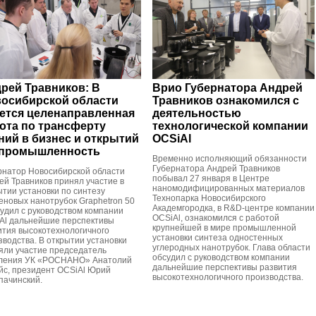
рей Травников: В
Врио Губернатора Андрей
осибирской области
Травников ознакомился с
ется целенаправленная
деятельностью
ота по трансферту
технологической компании
ний в бизнес и открытий
OCSiAl
 промышленность
Временно исполняющий обязанности
Губернатора Андрей Травников
рнатор Новосибирской области
побывал 27 января в Центре
ей Травников принял участие в
наномодифицированных материалов
ытии установки по синтезу
Технопарка Новосибирского
еновых нанотрубок Graphetron 50
Академгородка, в R&D-центре компании
судил с руководством компании
OCSiAl, ознакомился с работой
Al дальнейшие перспективы
крупнейшей в мире промышленной
ития высокотехнологичного
установки синтеза одностенных
зводства. В открытии установки
углеродных нанотрубок. Глава области
яли участие председатель
обсудил с руководством компании
ления УК «РОСНАНО» Анатолий
дальнейшие перспективы развития
йс, президент OCSiAl Юрий
высокотехнологичного производства.
пачинский.