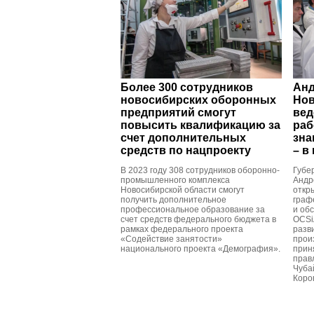
Более 300 сотрудников
Анд
новосибирских оборонных
Нов
предприятий смогут
вед
повысить квалификацию за
раб
счет дополнительных
зна
средств по нацпроекту
– в
В 2023 году 308 сотрудников оборонно-
Губе
промышленного комплекса
Андр
Новосибирской области смогут
откр
получить дополнительное
граф
профессиональное образование за
и об
счет средств федерального бюджета в
OCSi
рамках федерального проекта
разв
«Содействие занятости»
прои
национального проекта «Демография».
прин
прав
Чуба
Коро