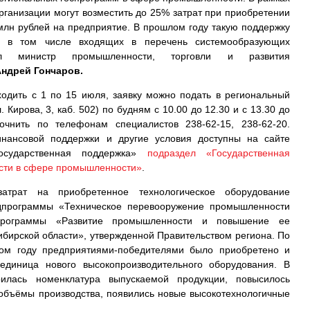
рганизации могут возместить до 25% затрат при приобретении
млн рублей на предприятие. В прошлом году такую поддержку
й, в том числе входящих в перечень системообразующих
ал министр промышленности, торговли и развития
ндрей Гончаров.
ходить с 1 по 15 июля, заявку можно подать в региональный
. Кирова, 3, каб. 502) по будням с 10.00 до 12.30 и с 13.30 до
очнить по телефонам специалистов 238-62-15, 238-62-20.
нансовой поддержки и другие условия доступны на сайте
осударственная поддержка»
подраздел «Государственная
ости в сфере промышленности»
.
атрат на приобретенное технологическое оборудование
дпрограммы «Техническое перевооружение промышленности
спрограммы «Развитие промышленности и повышение ее
ибирской области», утвержденной Правительством региона. По
лом году предприятиями-победителями было приобретено и
единица нового высокопроизводительного оборудования. В
рилась номенклатура выпускаемой продукции, повысилось
 объёмы производства, появились новые высокотехнологичные