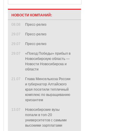
НОВОСТИ КОМПАНИЙ:
08.08
Пресс-релиз
29.07
Пресс-релиз
29.07
Пресс-релиз
29.07
«Поезд Победы» прибыл в
Новосибирскую область —
Новости Новосибирска и
области
21.07
Глава Минсельхоза России
и губернатор Алтайского
края посетили тепличный
комплекс по выращиванию
хризантем
13.07
Новосибирские вузы
попали в топ-20
университетов с самыми
высокими зарплатами