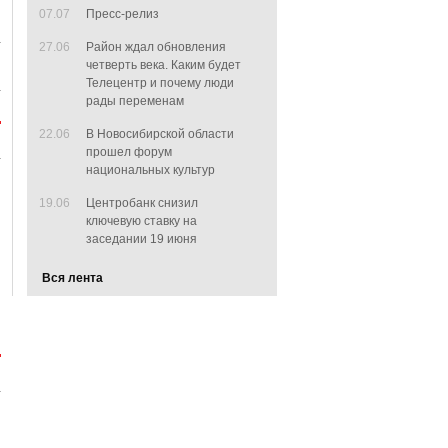
07.07
Пресс-релиз
27.06
Район ждал обновления
четверть века. Каким будет
Телецентр и почему люди
рады переменам
22.06
В Новосибирской области
прошел форум
национальных культур
19.06
Центробанк снизил
ключевую ставку на
заседании 19 июня
Вся лента