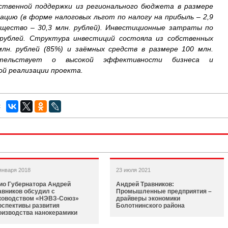
ственной поддержки из регионального бюджета в размере
зацию (в форме налоговых льгот по налогу на прибыль – 2,9
мущество – 30,3 млн. рублей). Инвестиционные затраты по
 рублей. Структура инвестиций состояла из собственных
лн. рублей (85%) и заёмных средств в размере 100 млн.
етельствует о высокой эффективности бизнеса и
ой реализации проекта.
:
января 2018
23 июля 2021
ио Губернатора Андрей
Андрей Травников:
авников обсудил с
Промышленные предприятия –
ководством «НЭВЗ-Союз»
драйверы экономики
рспективы развития
Болотнинского района
оизводства нанокерамики