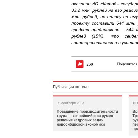
оказании АО «Катод» государ
33,2 млн. рублей на его реали
млн. рублей, по налогу на и
проекту составили 644 млн.
средств предприятия – 544 м
рублей (15%), что свид
заинтересованности в успешн
Поделиться
260
Публикации по теме
06 сентября 2023
15 
Повышение производительности
Вр
труда – важнейший инструмент
Тр
решения кадровых задач
ру
новосибирской экономики
пе
пр