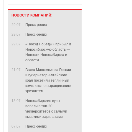
НОВОСТИ КОМПАНИЙ:
29.07
Пресс-релиз
29.07
Пресс-релиз
29.07
«Поезд Победы» прибыл в
Новосибирскую область —
Новости Новосибирска и
области
21.07
Глава Минсельхоза России
и губернатор Алтайского
края посетили тепличный
комплекс по выращиванию
хризантем
13.07
Новосибирские вузы
попали в топ-20
университетов с самыми
высокими зарплатами
07.07
Пресс-релиз