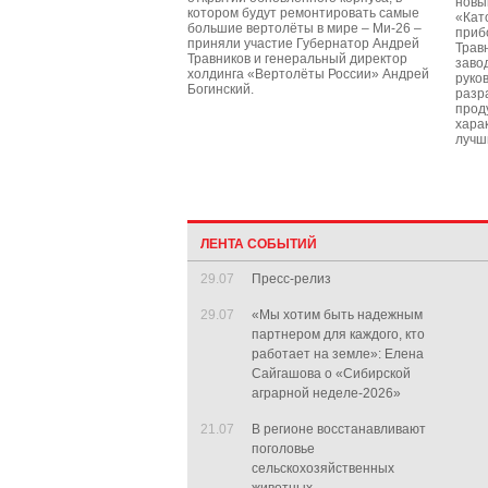
новы
котором будут ремонтировать самые
«Кат
большие вертолёты в мире – Ми-26 –
приб
приняли участие Губернатор Андрей
Трав
Травников и генеральный директор
заво
холдинга «Вертолёты России» Андрей
руко
Богинский.
разр
прод
хара
лучш
ЛЕНТА СОБЫТИЙ
29.07
Пресс-релиз
29.07
«Мы хотим быть надежным
партнером для каждого, кто
работает на земле»: Елена
Сайгашова о «Сибирской
аграрной неделе-2026»
21.07
В регионе восстанавливают
поголовье
сельскохозяйственных