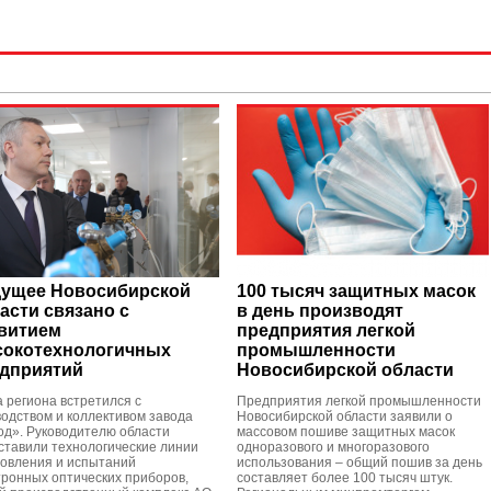
ущее Новосибирской
100 тысяч защитных масок
асти связано с
в день производят
витием
предприятия легкой
окотехнологичных
промышленности
дприятий
Новосибирской области
а региона встретился с
Предприятия легкой промышленности
водством и коллективом завода
Новосибирской области заявили о
од». Руководителю области
массовом пошиве защитных масок
ставили технологические линии
одноразового и многоразового
товления и испытаний
использования – общий пошив за день
тронных оптических приборов,
составляет более 100 тысяч штук.