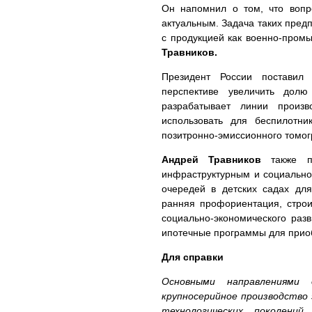
Он напомнил о том, что вопр
актуальным. Задача таких предп
с продукцией как военно-промы
Травников.
Президент России поставил
перспективе увеличить дол
разрабатывает линии произ
использовать для беспилотни
позитронно-эмиссионного томог
Андрей Травников
также по
инфраструктурным и социально
очередей в детских садах для
ранняя профориентация, строи
социально-экономического раз
ипотечные программы для прио
Для справки
Основными направлениями
крупносерийное производство
технологических поколени