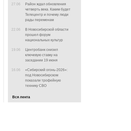
27.06
Район ждал обновления
четверть века. Каким будет
Телецентр и почему люди
рады переменам
22.06
В Новосибирской области
прошел форум
национальных культур
19.06
Центробанк снизил
ключевую ставку на
заседании 19 июня
16.06
«Сибирский огонь-2026»:
под Новосибирском
показали трофейную
технику СВО
Вся лента