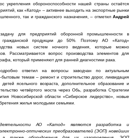
ос укрепления обороноспособности нашей страны остаётся
риятий, как «Катод» – активнее выходить на экспортные рынки
шленного, так и гражданского назначения, – отметил
Андрей
 задачу для предприятий оборонной промышленности в
ю гражданской продукции до 50%. Поэтому АО «Катод»
водства новых систем ночного видения, которые можно
ков. Рассматривается вопрос производства элементов для
рафа, который применяют для ранней диагностики рака.
дробно ответил на вопросы заводчан по актуальным
-бытовым темам – ремонт и строительство дорог, ликвидация
 детей ясельного возраста, дополнительное образование и
тельство четвёртого моста через Обь, разработка Стратегии
вития Новосибирской области «Сибирское лидерство», новые
бретения жилья молодыми семьями.
 деятельности АО «Катод» являются разработка и
 электронно-оптических преобразователей (ЭОП) новейших
й, а также оборудования для их изготовления. ЭОП