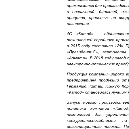
применяются для производств
и назначений: биноклей, очк
прицелов, принятых на воор
назначения.
АО «Катод» – единственно
технологией серийного произ
в 2015 году составила 12%. 
«Президент-С», вертолёты 
«Армата». В 2018 году завод
электронно-оптических преобр
Продукция компании широко в
предприятием продукции отг
Германию, Китай, Южную Коре
«Катод» становилась лучшим н
Запуск нового производстве
политики компании «Катод
технологий для укреплени
конкурентоспособности 
инвестиционного проекта, П