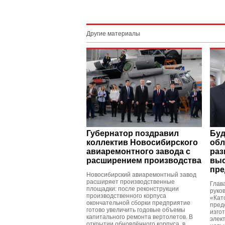
Другие материалы
Губернатор поздравил
Буд
коллектив Новосибирского
обл
авиаремонтного завода с
раз
расширением производства
выс
пре
Новосибирский авиаремонтный завод
расширяет производственные
Глав
площадки: после реконструкции
руко
производственного корпуса
«Кат
окончательной сборки предприятие
пред
готово увеличить годовые объемы
изго
капитального ремонта вертолетов. В
элек
открытии обновлённого корпуса, в