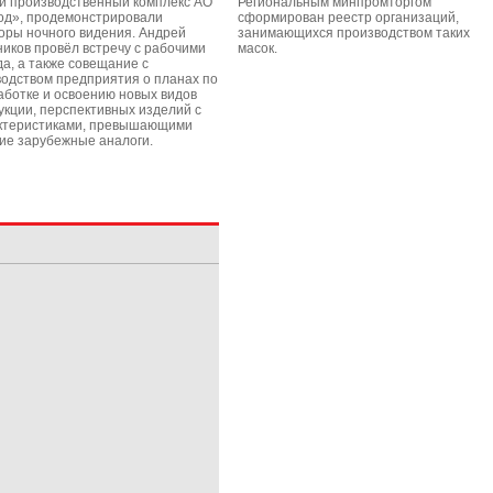
й производственный комплекс АО
Региональным минпромторгом
од», продемонстрировали
сформирован реестр организаций,
оры ночного видения. Андрей
занимающихся производством таких
ников провёл встречу с рабочими
масок.
да, а также совещание с
водством предприятия о планах по
аботке и освоению новых видов
укции, перспективных изделий с
ктеристиками, превышающими
ие зарубежные аналоги.