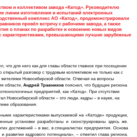
дством и коллективом завода «Катод». Руководителю
ие линии изготовления и испытаний электронных
водственный комплекс АО «Катод», продемонстрировали
авников провёл встречу с рабочими завода, а также
тия о планах по разработке и освоению новых видов
 с характеристиками, превышающими лучшие зарубежные
л, что для него как для главы области главное при посещении
о открытый разговор с трудовым коллективом не только как с
с жителями Новосибирской области. Отвечая на вопросы
ия области,
Андрей Травников
пояснил, что будущее региона
котехнологичных предприятий, как «Катод». При отсутствии
ал Новосибирской области – это люди, кадры – в науке, на
теме образования.
нными характеристиками выпускаемой на «Катоде» продукции,
венные установки разработаны и сконструированы здесь же.
этих достижений – в вас, в специалистах предприятия. Основа
 и развитии кадрового потенциала», – отметил глава региона.