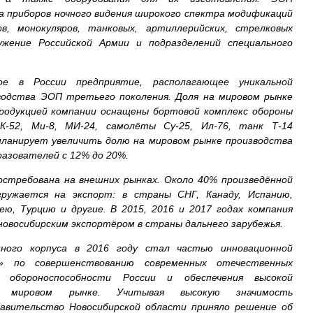
а приборов ночного видения широкого спектра модификаций
ов, монокуляров, танковых, артиллерийских, стрелковых
ужение Российской Армии и подразделений специального
е в России предприятие, располагающее уникальной
водства ЭОП третьего поколения. Доля на мировом рынке
Продукцией компании оснащены бортовой комплекс обороны
К-52, Ми-8, МИ-24, самолёты Су-25, Ил-76, танк Т-14
 планирует увеличить долю на мировом рынке производства
азователей с 12% до 20%.
остребована на внешних рынках. Около 40% произведённой
ружается на экспорт: в страны СНГ, Канаду, Испанию,
ю, Турцию и другие. В 2015, 2016 и 2017 годах компания
овосибирским экспортёром в страны дальнего зарубежья.
нного корпуса в 2016 году стал частью инновационной
» по совершенствованию современных отечественных
я обороноспособности России и обеспечения высокой
на мировом рынке. Учитывая высокую значимость
равительство Новосибирской области приняло решение об