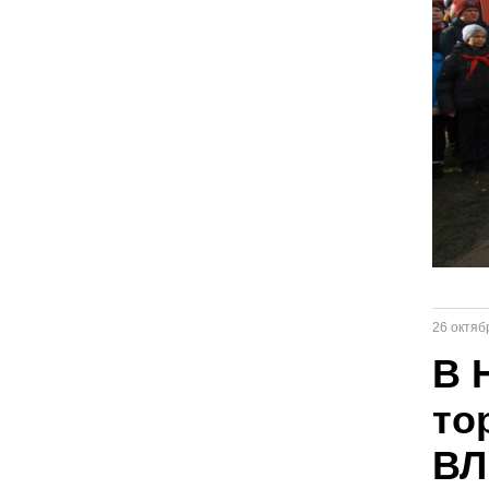
26 октяб
В 
то
ВЛ