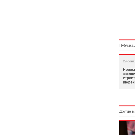
Публикац
29 сент
Новос
заклю
строи
инфек
Другие 