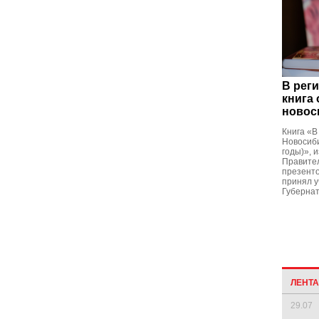
В рег
книга
новос
Книга «В
Новосиби
годы)», 
Правител
презенто
принял у
Губерна
ЛЕНТ
29.07