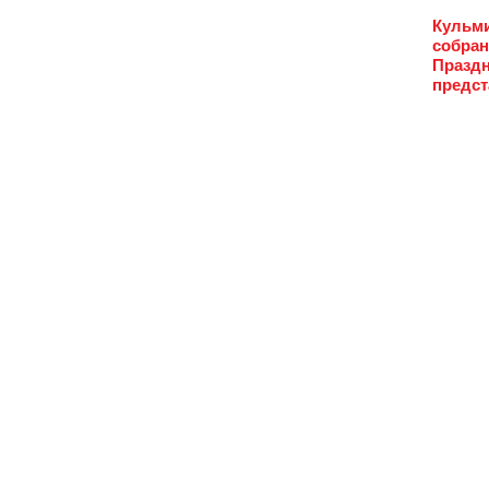
Кульми
собран
Праздн
предст