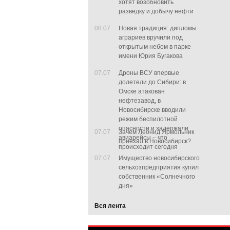
хотят возобновить
разведку и добычу нефти
08.07
Новая традиция: дипломы
аграриев вручили под
открытым небом в парке
имени Юрия Бугакова
07.07
Дроны ВСУ впервые
долетели до Сибири: в
Омске атакован
нефтезавод, в
Новосибирске вводили
режим беспилотной
опасности и задержали
07.07
Зачем Леонид Ярмольник
авиарейсы – что
приехал в Новосибирск?
происходит сегодня
07.07
Имущество новосибирского
сельхозпредприятия купил
собственник «Солнечного
дня»
Вся лента