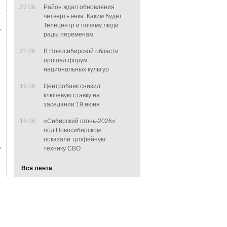
27.06
Район ждал обновления
четверть века. Каким будет
Телецентр и почему люди
рады переменам
22.06
В Новосибирской области
прошел форум
национальных культур
19.06
Центробанк снизил
ключевую ставку на
заседании 19 июня
16.06
«Сибирский огонь-2026»:
под Новосибирском
показали трофейную
технику СВО
Вся лента