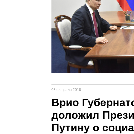
08 февраля 2018
Врио Губернат
доложил През
Путину о соци