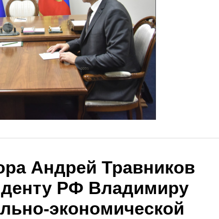
ора Андрей Травников
иденту РФ Владимиру
ально-экономической