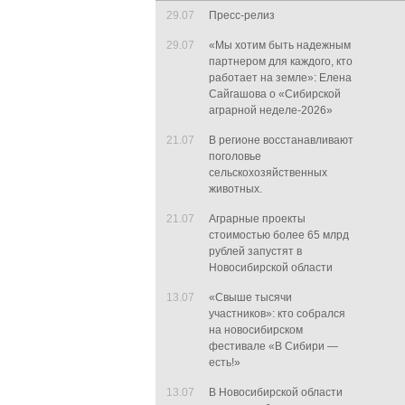
29.07
Пресс-релиз
29.07
«Мы хотим быть надежным
партнером для каждого, кто
работает на земле»: Елена
Сайгашова о «Сибирской
аграрной неделе-2026»
21.07
В регионе восстанавливают
поголовье
сельскохозяйственных
животных.
21.07
Аграрные проекты
стоимостью более 65 млрд
рублей запустят в
Новосибирской области
13.07
«Свыше тысячи
участников»: кто собрался
на новосибирском
фестивале «В Сибири —
есть!»
13.07
В Новосибирской области