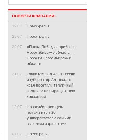
НОВОСТИ КОМПАНИЙ:
29.07
Пресс-релиз
29.07
Пресс-релиз
29.07
«Поезд Победы» прибыл в
Новосибирскую область —
Новости Новосибирска и
области
21.07
Глава Минсельхоза России
и губернатор Алтайского
края посетили тепличный
комплекс по выращиванию
хризантем
13.07
Новосибирские вузы
попали в топ-20
университетов с самыми
высокими зарплатами
07.07
Пресс-релиз