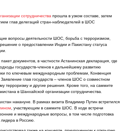
ганизации сотрудничества
прошла в узком составе, затем
тием глав делегаций стран-наблюдателей в ШОС
ущие вопросы деятельности ШОС, борьба с терроризмом,
 решение о предоставлении Индии и Пакистану статуса
ии.
акет документов, в частности Астанинская декларация, где
одходы государств-членов к дальнейшему развитию
енки по ключевым международным проблемам, Конвенция
, Заявление глав государств – членов ШОС о совместном
у терроризму и другие решения. Кроме того, на саммите
акистана в Шанхайской организации сотрудничества.
хстан накануне. В рамках визита Владимир Путин встретился
пином
, участвующим в саммите ШОС. В ходе встречи
ронние и международные вопросы, в том числе подготовка
 лидера в Россию.
присутствовал также на концерте, приуроченном к открытию