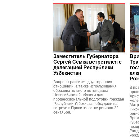
Заместитель Губернатора
Ври
Сергей Сёмка встретился с
Тра
делегацией Республики
гос
Узбекистан
елк
Рож
Вопросы развития двусторонних
отношений, а также использования
В пр
образовательного потенциала
прош
Новосибирской области для
Хрис
профессиональной подготовки граждан
желе
Республики Узбекистан обсудили на
Митр
встрече в Правительстве региона 22
Тихо
сентября.
реги
Врем
Губе
позд
Рожд
Рожд