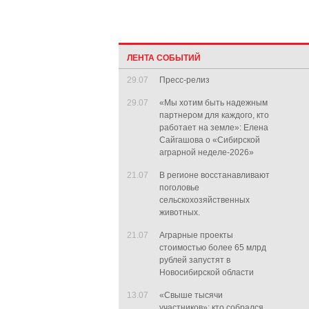
ЛЕНТА СОБЫТИЙ
29.07
Пресс-релиз
29.07
«Мы хотим быть надежным
партнером для каждого, кто
работает на земле»: Елена
Сайгашова о «Сибирской
аграрной неделе-2026»
21.07
В регионе восстанавливают
поголовье
сельскохозяйственных
животных.
21.07
Аграрные проекты
стоимостью более 65 млрд
рублей запустят в
Новосибирской области
13.07
«Свыше тысячи
участников»: кто собрался