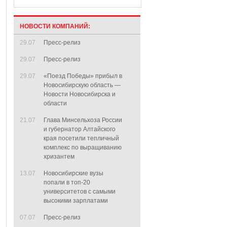
НОВОСТИ КОМПАНИЙ:
29.07
Пресс-релиз
29.07
Пресс-релиз
29.07
«Поезд Победы» прибыл в
Новосибирскую область —
Новости Новосибирска и
области
21.07
Глава Минсельхоза России
и губернатор Алтайского
края посетили тепличный
комплекс по выращиванию
хризантем
13.07
Новосибирские вузы
попали в топ-20
университетов с самыми
высокими зарплатами
07.07
Пресс-релиз