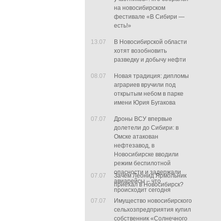
на новосибирском
фестивале «В Сибири —
есть!»
13.07
В Новосибирской области
хотят возобновить
разведку и добычу нефти
08.07
Новая традиция: дипломы
аграриев вручили под
открытым небом в парке
имени Юрия Бугакова
07.07
Дроны ВСУ впервые
долетели до Сибири: в
Омске атакован
нефтезавод, в
Новосибирске вводили
режим беспилотной
опасности и задержали
07.07
Зачем Леонид Ярмольник
авиарейсы – что
приехал в Новосибирск?
происходит сегодня
07.07
Имущество новосибирского
сельхозпредприятия купил
собственник «Солнечного