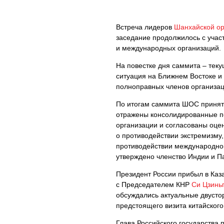
Встреча лидеров
Шанхайской ор
заседание продолжилось с учас
и международных организаций.
На повестке дня саммита – тек
ситуация на Ближнем Востоке и
полноправных членов организац
По итогам саммита ШОС принят п
отражены консолидированные п
организации и согласованы оц
о противодействии экстремизму
противодействии международном
утверждено членство Индии и П
Президент России прибыл в Каза
с Председателем КНР
Си Цзинь
обсуждались актуальные двусто
предстоящего визита китайского
Глава Российского государства 