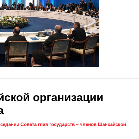
ской организации
а
аседании Совета глав государств – членов Шанхайской