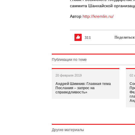
саммита Шанхайской организаци
Автор
http://kremlin.ru/
Поделиться
311
Публикации по теме
20 февраля 2019
02 
Андрей Шимкив: Главная тема
Со
Послания – запрос на
Пр
справедливость»
Фе
гл
Ан
Другие материалы