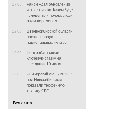
27.06
Район ждал обновления
четверть века. Каким будет
Телецентр и почему люди
рады переменам
22.06
В Новосибирской области
прошел форум
национальных культур
19.06
Центробанк снизил
ключевую ставку на
заседании 19 июня
16.06
«Сибирский огонь-2026»:
под Новосибирском
показали трофейную
технику СВО
Вся лента