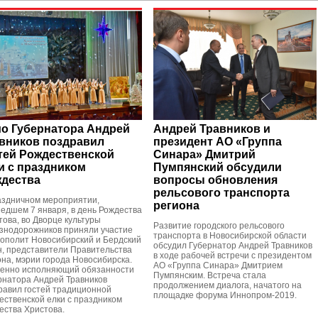
о Губернатора Андрей
Андрей Травников и
вников поздравил
президент АО «Группа
тей Рождественской
Синара» Дмитрий
и с праздником
Пумпянский обсудили
дества
вопросы обновления
рельсового транспорта
аздничном мероприятии,
региона
едшем 7 января, в день Рождества
това, во Дворце культуры
Развитие городского рельсового
знодорожников приняли участие
транспорта в Новосибирской области
ополит Новосибирский и Бердский
обсудил Губернатор Андрей Травников
н, представители Правительства
в ходе рабочей встречи с президентом
она, мэрии города Новосибирска.
АО «Группа Синара» Дмитрием
енно исполняющий обязанности
Пумпянским. Встреча стала
рнатора Андрей Травников
продолжением диалога, начатого на
равил гостей традиционной
площадке форума Иннопром-2019.
ественской елки с праздником
ества Христова.