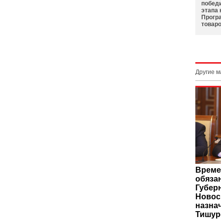
побед
этапа 
Прогр
товаро
Другие 
Време
обяза
Губер
Новос
назна
Тишур