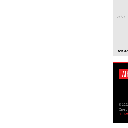
07.07
Вся л
© 202
Св-во
36114