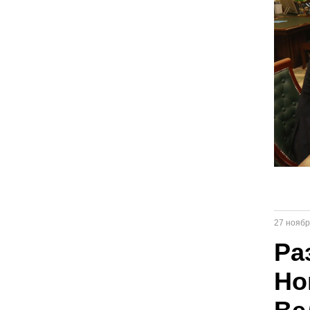
27 ноябр
Ра
Но