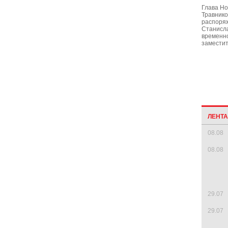
Глава Но
Травнико
распоря
Станисл
временн
заместит
ЛЕНТ
08.08
08.08
29.07
29.07