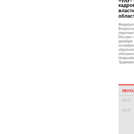
кадро
власт
облас
Федерал
Всеросси
перспек
России» 
декабря.
полуфин
обратил
обязанн
Новосиб
Травнико
ЛЕНТ
29.07
29.07