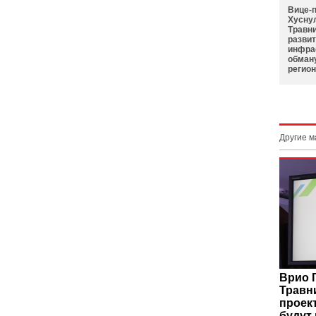
Вице-
Хусну
Травн
развит
инфра
обман
регио
Другие 
Врио 
Травн
проек
будут