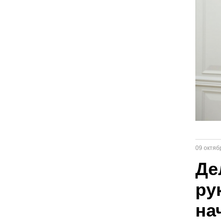
09 октяб
Де
ру
на