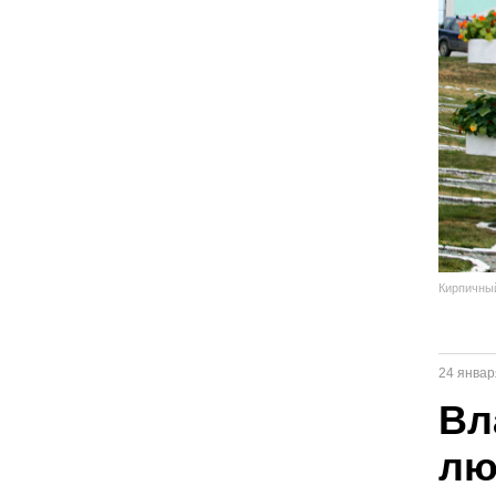
Кирпичный
24 январ
Вл
лю