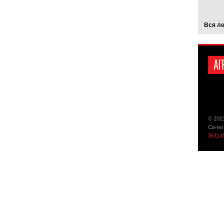
Вся л
© 202
Св-во
36114