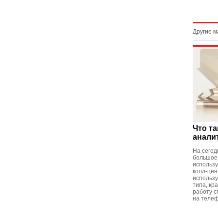
Другие 
Что та
анали
На сегод
большое
использу
колл-цен
использу
типа, кр
работу с
на телеф