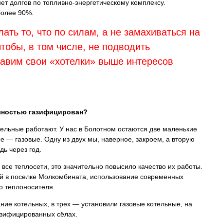
нет долгов по топливно-энергетическому комплексу.
более 90%.
ать то, что по силам, а не замахиваться на
чтобы, в том числе, не подводить
тавим свои «хотелки» выше интересов
олностью газифицирован?
тельные работают. У нас в Болотном остаются две маленькие
ые — газовые. Одну из двух мы, наверное, закроем, а вторую
ь через год.
все теплосети, это значительно повысило качество их работы.
й в поселке Молкомбината, использование современных
о теплоносителя.
ие котельных, в трех — установили газовые котельные, на
азифицированных сёлах.