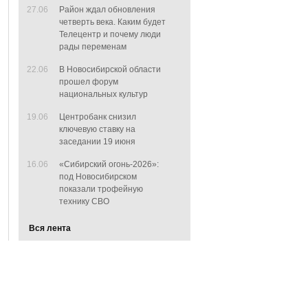
27.06
Район ждал обновления
четверть века. Каким будет
Телецентр и почему люди
рады переменам
22.06
В Новосибирской области
прошел форум
национальных культур
19.06
Центробанк снизил
ключевую ставку на
заседании 19 июня
16.06
«Сибирский огонь-2026»:
под Новосибирском
показали трофейную
технику СВО
Вся лента