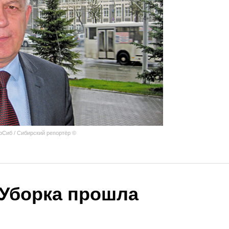
роСиб / Сибирский репортёр ©
 Уборка прошла