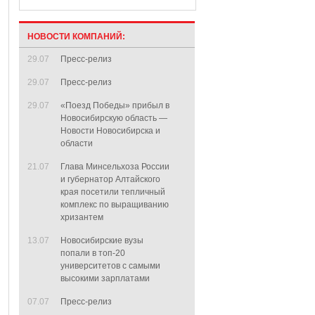
НОВОСТИ КОМПАНИЙ:
29.07
Пресс-релиз
29.07
Пресс-релиз
29.07
«Поезд Победы» прибыл в
Новосибирскую область —
Новости Новосибирска и
области
21.07
Глава Минсельхоза России
и губернатор Алтайского
края посетили тепличный
комплекс по выращиванию
хризантем
13.07
Новосибирские вузы
попали в топ-20
университетов с самыми
высокими зарплатами
07.07
Пресс-релиз