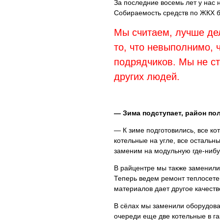
За последние восемь лет у нас 
Собираемость средств по ЖКХ 
Мы считаем, лучше дел
то, что невыполнимо, 
подрядчиков. Мы не с
других людей.
— Зима подступает, район п
— К зиме подготовились, все ко
котельные на угле, все остальн
заменим на модульную где-нибуд
В райцентре мы также заменили 
Теперь ведем ремонт теплосете
материалов дает другое качеств
В сёлах мы заменили оборудован
очереди еще две котельные в г