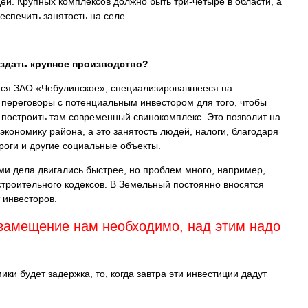
й. Крупных комплексов должно быть три-четыре в области, а
еспечить занятость на селе.
здать крупное производство?
тся ЗАО «Чебулинское», специализировавшееся на
 переговоры с потенциальным инвестором для того, чтобы
 построить там современный свинокомплекс. Это позволит на
экономику района, а это занятость людей, налоги, благодаря
роги и другие социальные объекты.
ми дела двигались быстрее, но проблем много, например,
строительного кодексов. В Земельный постоянно вносятся
 инвесторов.
замещение нам необходимо, над этим надо
ики будет задержка, то, когда завтра эти инвестиции дадут