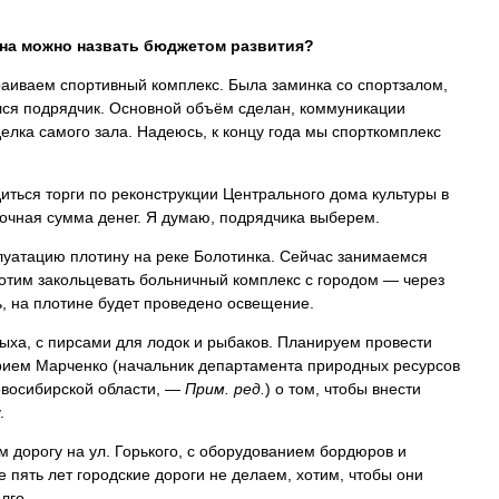
она можно назвать бюджетом развития?
раиваем спортивный комплекс. Была заминка со спортзалом,
лся подрядчик. Основной объём сделан, коммуникации
делка самого зала. Надеюсь, к концу года мы спорткомплекс
диться торги по реконструкции Центрального дома культуры в
очная сумма денег. Я думаю, подрядчика выберем.
плуатацию плотину на реке Болотинка. Сейчас занимаемся
хотим закольцевать больничный комплекс с городом — через
ь, на плотине будет проведено освещение.
ыха, с пирсами для лодок и рыбаков. Планируем провести
рием Марченко (начальник департамента природных ресурсов
восибирской области, —
Прим. ред.
) о том, чтобы внести
.
 дорогу на ул. Горького, с оборудованием бордюров и
пять лет городские дороги не делаем, хотим, чтобы они
лго.