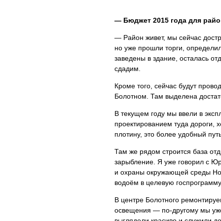
— Бюджет 2015 года для рай
— Район живет, мы сейчас дост
но уже прошли торги, определи
заведены в здание, осталась от
сдадим.
Кроме того, сейчас будут прово
Болотном. Там выделена достат
В текущем году мы ввели в экс
проектированием туда дороги, 
плотину, это более удобный пут
Там же рядом строится база отд
зарыбление. Я уже говорил с Ю
и охраны окружающей среды Но
водоём в целевую госпрограмму
В центре Болотного ремонтируем
освещения — по-другому мы уже 
выглядели красиво и служили до