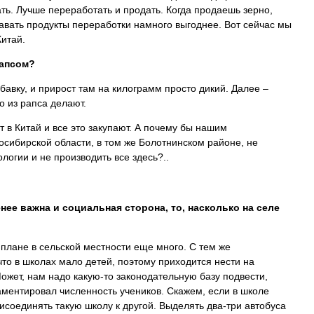
ть. Лучше переработать и продать. Когда продаешь зерно,
авать продукты переработки намного выгоднее. Вот сейчас мы
итай.
рапсом?
бавку, и прирост там на килограмм просто дикий. Далее –
о из рапса делают.
 в Китай и все это закупают. А почему бы нашим
осибирской области, в том же Болотнинском районе, не
логии и не производить все здесь?..
енее важна и социальная сторона, то, насколько на селе
 плане в сельской местности еще много. С тем же
 что в школах мало детей, поэтому приходится нести на
ожет, нам надо какую-то законодательную базу подвести,
аментировал численность учеников. Скажем, если в школе
рисоединять такую школу к другой. Выделять два-три автобуса