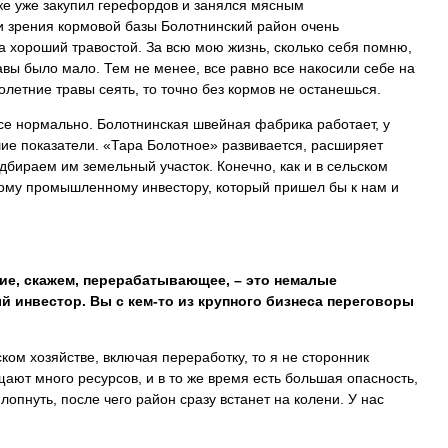
е уже закупил герефордов и занялся мясным
ки зрения кормовой базы Болотнинский район очень
да хороший травостой. За всю мою жизнь, сколько себя помню,
авы было мало. Тем не менее, все равно все накосили себе на
олетние травы сеять, то точно без кормов не останешься.
се нормально. Болотнинская швейная фабрика работает, у
ие показатели. «Тара Болотное» развивается, расширяет
бираем им земельный участок. Конечно, как и в сельском
бому промышленному инвестору, который пришел бы к нам и
ие, скажем, перерабатывающее, – это немалые
й инвестор. Вы с кем-то из крупного бизнеса переговоры
ском хозяйстве, включая переработку, то я не сторонник
ают много ресурсов, и в то же время есть большая опасность,
 лопнуть, после чего район сразу встанет на колени. У нас