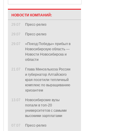
НОВОСТИ КОМПАНИЙ:
29.07
Пресс-релиз
29.07
Пресс-релиз
29.07
«Поезд Победы» прибыл в
Новосибирскую область —
Новости Новосибирска и
области
21.07
Глава Минсельхоза России
и губернатор Алтайского
края посетили тепличный
комплекс по выращиванию
хризантем
13.07
Новосибирские вузы
попали в топ-20
университетов с самыми
высокими зарплатами
07.07
Пресс-релиз