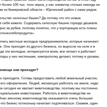
более 100 тыс. тонн зерна, у нас элеватор столько никогда не
же из Кемеровской области – Юргинский район с нами рядом.
ельство силосных башен? Да потому что это новые
е себя изжило. Содержать силосную башню гораздо дешевле.
рно за рубеж, поэтому понятно, что у корпорации есть планы
отноехлебопродукта».
вились местные молодые предприниматели, которые начинают
. Они приходят из другого бизнеса, но выросли на селе и в
ди эти молодые, интересуются всем, все читают и работают
ары у них чистенькие, химпрополку делают, потому и урожаи,
 помощи они приходят?
ко приходите. Готовы предоставить любой земельный участок,
в его оформлении. Людей, желающих работать на земле, надо
нам сегодня не хватает животноводства, поэтому мы постоянно
нциальными инвесторами. Работать в животноводстве не
сейчас мясному животноводству оказывается очень большая
 что бизнес потихоньку начитает подтягиваться. Скажем, один