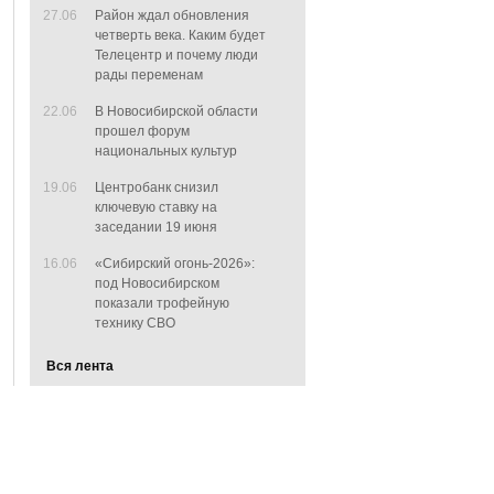
27.06
Район ждал обновления
четверть века. Каким будет
Телецентр и почему люди
рады переменам
22.06
В Новосибирской области
прошел форум
национальных культур
19.06
Центробанк снизил
ключевую ставку на
заседании 19 июня
16.06
«Сибирский огонь-2026»:
под Новосибирском
показали трофейную
технику СВО
Вся лента