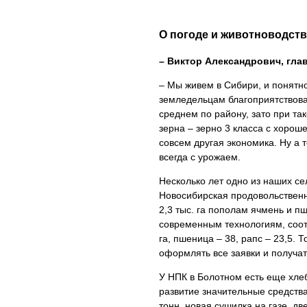
О погоде и животноводств
– Виктор Александрович, гла
– Мы живем в Сибири, и понятно
земледельцам благоприятствова
среднем по району, зато при та
зерна – зерно 3 класса с хорош
совсем другая экономика. Ну а т
всегда с урожаем.
Несколько лет одно из наших с
Новосибирская продовольственна
2,3 тыс. га пополам ячмень и п
современным технологиям, соотв
га, пшеница – 38, рапс – 23,5.
оформлять все заявки и получат
У НПК в Болотном есть еще хле
развитие значительные средства
тонн, новая сушилка на газе, дв