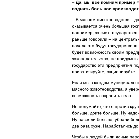
– Да, мы все помним пример 
поднять большое производст
– В мясном животноводстве – да
оказывается очень большая госп
например, за счет государствен
раньше говорили – на центрально
начала это будут государственн
будет возможность своим предп
законодательства, не придумывая
государство эти предприятия под
приватизируйте, акционируйте.
Если мы в каждом муниципальн
мясного животноводства, я увер
возможность сохранить село.
Не подумайте, что я против кру
больше, доите больше. Ну надои
Ну насеяли больше, убрали боль
два раза хуже. Наработались до 
Чтобы у людей были ясные персп