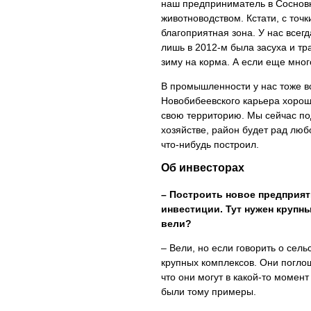
наш предприниматель в Сосновк
животноводством. Кстати, с точ
благоприятная зона. У нас всег
лишь в 2012-м была засуха и тр
зиму на корма. А если еще мног
В промышленности у нас тоже в
Новобибеевского карьера хорош
свою территорию. Мы сейчас под
хозяйстве, район будет рад лю
что-нибудь построил.
Об инвесторах
– Построить новое предприят
инвестиции. Тут нужен крупны
вели?
– Вели, но если говорить о сель
крупных комплексов. Они поглощ
что они могут в какой-то момент
были тому примеры.