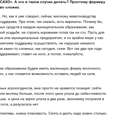
«САХО». А что в таком случае делать? Простому фермеру
во сложно.
. Но, как я уже говорил, сейчас мясному животноводству
оддержка. При этом, так сказать, есть варианты. Почему бы,
ных средств в каждом муниципальном образовании, как
й усадьбе, не строить коровники голов так на сто. Пусть для
ые или муниципальные предприятия, и по крайне мере у нас
риятиям поддержку осуществлять, не нарушая никакого
 каких-то сложных, как сегодня, схем. Вот так два-три года
держивает, ставит на ноги, а потом, пожалуйста,
ом образовании будем иметь маленькую ферму молочного,
ен, у нас появится возможность оставить людей на селе,
пных агрохолдингов, мне просто не нравится позиция: сейте
ли молока больше, после этого цена упала до себестоимости.
ше, а цена на зерно упала в два раза, экономику получили в
пота, а результата нет.
ективы, нужна плановость. Сеять и доить надо ровно столько,