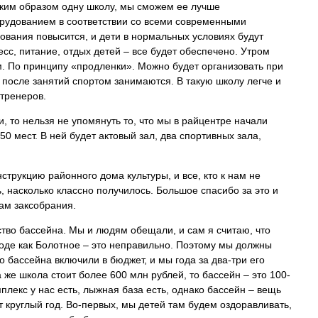
таким образом одну школу, мы сможем ее лучше
орудованием в соответствии со всеми современными
ования повысится, и дети в нормальных условиях будут
сс, питание, отдых детей – все будет обеспечено. Утром
м. По принципу «продленки». Можно будет организовать при
 после занятий спортом занимаются. В такую школу легче и
 тренеров.
и, то нельзя не упомянуть то, что мы в райцентре начали
0 мест. В ней будет актовый зал, два спортивных зала,
струкцию районного дома культуры, и все, кто к нам не
, насколько классно получилось. Большое спасибо за это и
ам заксобрания.
тво бассейна. Мы и людям обещали, и сам я считаю, что
роде как Болотное – это неправильно. Поэтому мы должны
о бассейна включили в бюджет, и мы года за два-три его
 же школа стоит более 600 млн рублей, то бассейн – это 100-
лекс у нас есть, лыжная база есть, однако бассейн – вещь
 круглый год. Во-первых, мы детей там будем оздоравливать,