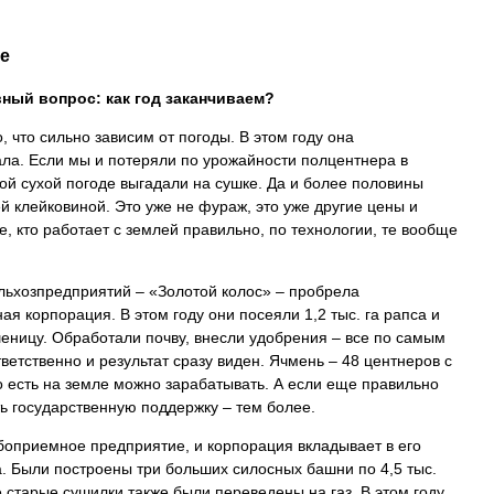
е
вный вопрос: как год заканчиваем?
, что сильно зависим от погоды. В этом году она
ла. Если мы и потеряли по урожайности полцентнера в
кой сухой погоде выгадали на сушке. Да и более половины
ей клейковиной. Это уже не фураж, это уже другие цены и
е, кто работает с землей правильно, по технологии, те вообще
ельхозпредприятий – «Золотой колос» – пробрела
я корпорация. В этом году они посеяли 1,2 тыс. га рапса и
шеницу. Обработали почву, внесли удобрения – все по самым
етственно и результат сразу виден. Ячмень – 48 центнеров с
 То есть на земле можно зарабатывать. А если еще правильно
ь государственную поддержку – тем более.
боприемное предприятие, и корпорация вкладывает в его
. Были построены три больших силосных башни по 4,5 тыс.
е старые сушилки также были переведены на газ. В этом году