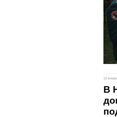
10 январ
В 
до
по