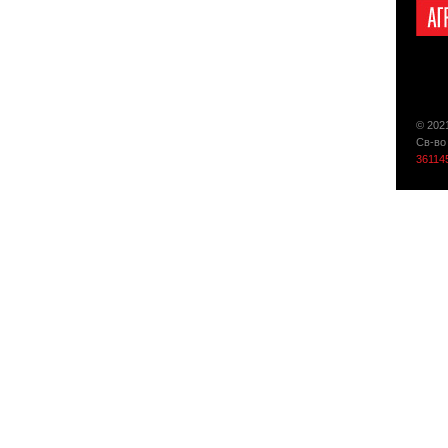
© 202
Св-во
36114