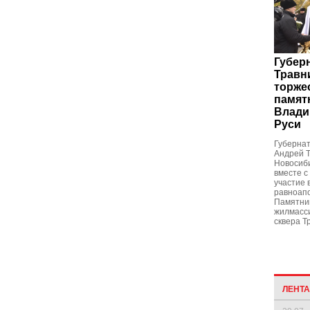
Губер
Травн
торже
памят
Влади
Руси
Губернат
Андрей Т
Новосиби
вместе с
участие 
равноап
Памятни
жилмасси
сквера Т
ЛЕНТ