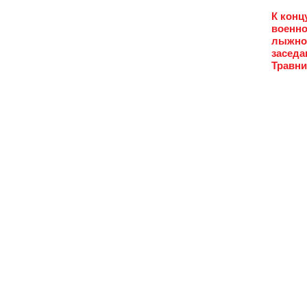
К конц
военно
лыжной
заседа
Травни