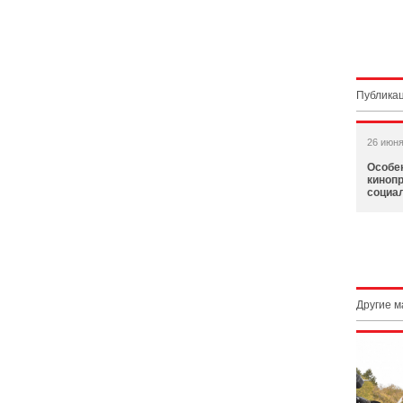
Публикац
26 июня
Особе
киноп
социа
Другие 