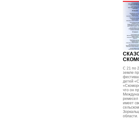
СКАЗ
СКОМО
С 21 по 
земле пр
фестивал
детей «С
«Скоморо
что он п
Междуна
ремесел 
имеет св
сельском
Зоркальц
области.