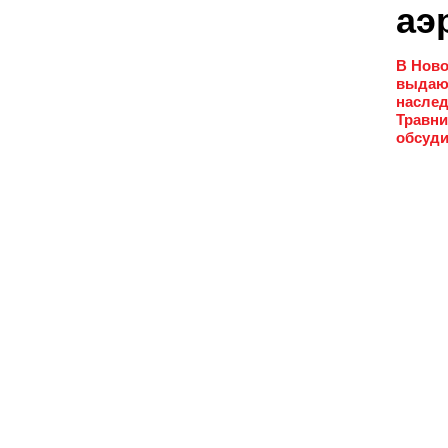
аэ
В Ново
выдающ
наслед
Травни
обсуди