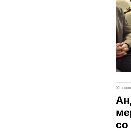
02 апрел
Ан
ме
со