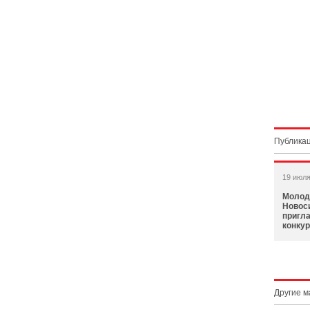
Публикац
19 июля
Молод
Новос
пригл
конку
Другие 