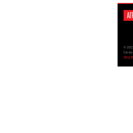
© 202
Св-во
36114