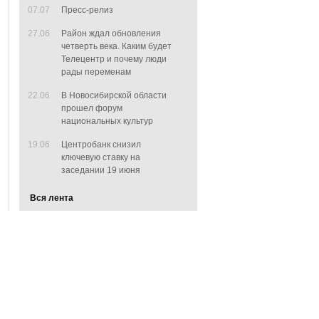
07.07
Пресс-релиз
27.06
Район ждал обновления
четверть века. Каким будет
Телецентр и почему люди
рады переменам
22.06
В Новосибирской области
прошел форум
национальных культур
19.06
Центробанк снизил
ключевую ставку на
заседании 19 июня
Вся лента