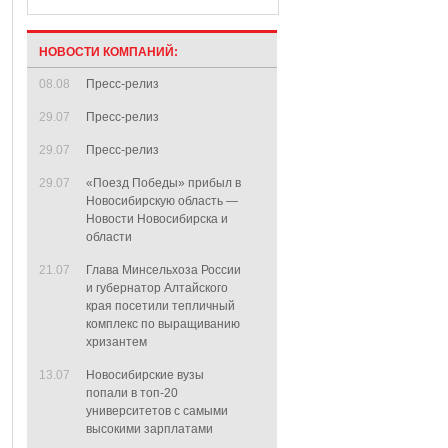
НОВОСТИ КОМПАНИЙ:
08.08
Пресс-релиз
29.07
Пресс-релиз
29.07
Пресс-релиз
29.07
«Поезд Победы» прибыл в
Новосибирскую область —
Новости Новосибирска и
области
21.07
Глава Минсельхоза России
и губернатор Алтайского
края посетили тепличный
комплекс по выращиванию
хризантем
13.07
Новосибирские вузы
попали в топ-20
университетов с самыми
высокими зарплатами