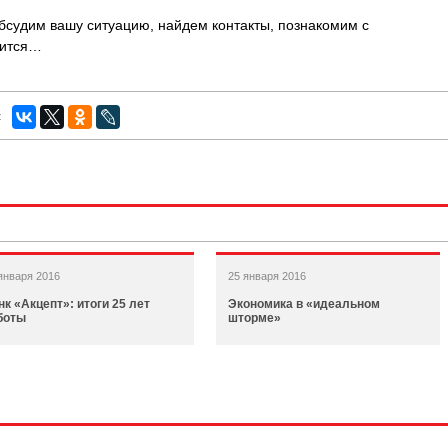
обсудим вашу ситуацию, найдем контакты, познакомим с
чится…
:
января 2016
25 января 2016
нк «Акцепт»: итоги 25 лет
Экономика в «идеальном
боты
шторме»