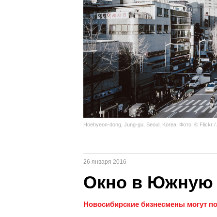
Hoehyeon-dong, Jung-gu, Seoul, Korea. Фото: © Flickr /
26 января 2016
Окно в Южную
Новосибирские бизнесмены могут п