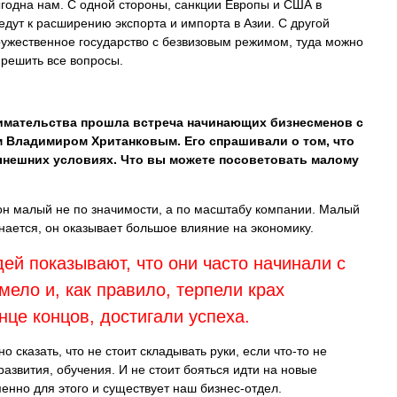
годна нам. С одной стороны, санкции Европы и США в
дут к расширению экспорта и импорта в Азии. С другой
ужественное государство с безвизовым режимом, туда можно
 решить все вопросы.
имательства прошла встреча начинающих бизнесменов с
 Владимиром Хританковым. Его спрашивали о том, что
ынешних условиях. Что вы можете посоветовать малому
он малый не по значимости, а по масштабу компании. Малый
инается, он оказывает большое влияние на экономику.
й показывают, что они часто начинали с
мело и, как правило, терпели крах
онце концов, достигали успеха.
казать, что не стоит складывать руки, если что-то не
развития, обучения. И не стоит бояться идти на новые
менно для этого и существует наш бизнес-отдел.