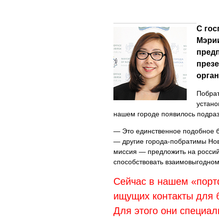
С гос
Мэрии
предп
презе
орган
Побра
устано
нашем городе появилось подра
— Это единственное подобное б
— другие города-побратимы Нов
миссия — предложить на россий
способствовать взаимовыгодном
Сейчас в нашем «порт
ищущих контакты для 
Для этого они специа