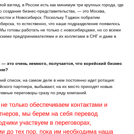
ой взгляд, в России есть как минимум три крупных города, где
о создание бизнес-представительства, — это Москва,
осток и Новосибирск. Поскольку Тэджон побратим
бирска, то естественно, что наше подразделение появилось
 Мы готовы работать не только с новосибирцами, но со всеми
скими предпринимателями и их коллегами в СНГ и даже в
т — это очень немного, получается, что корейский бизнес
сию?
ий список, на самом деле в нем постоянно идет ротация:
ского партнера, выбывают, на их место приходят новые.
тивные переговоры сразу по ряду компаний.
 не только обеспечиваем контактами и
тнеров, мы берем на себя перевод
одчики участвуем в переговорах,
и до тех пор, пока им необходима наша