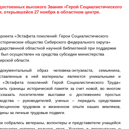
удостоенных высокого Звания «Герой Социалистического
и, открывшейся 27 ноября в областном центре.
проекта «Эстафета поколений: Герои Социалистического
сторическое общество Сибирского федерального округа»
ударственной областной научной библиотекой при поддержке
т был осуществлен на средства субсидии министерства
ирской области.
документальный образ человека-энтузиаста, семьянина,
дставленные в ней материалы являются уникальными и
т «Эстафета поколений: Герой Социалистического Труда»
рить границы исторической памяти за счет новой, во многом
ссказать посетителям выставки о достижениях простых
зводства – руководителей, ученых – передать средствами
есценном трудовом и жизненном опыте наших земляков,
дины за личные трудовые подвиги.
ки собрались ветераны, волонтеры и представители учащейся
учением истории родного края. Участие в презентации и