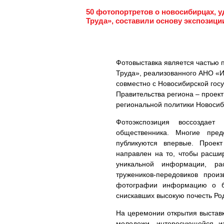
50 фотопортретов о новосибирцах, 
Труда», составили основу экспозици
Фотовыставка является частью 
Труда», реализованного АНО «И
совместно с Новосибирской гос
Правительства региона – проек
региональной политики Новосиб
Фотоэкспозиция воссоздает 
общественника. Многие пре
публикуются впервые. Проек
направлен на то, чтобы расши
уникальной информации, ра
тружеников-передовиков прои
фотографии информацию о б
снискавших высокую почесть Ро
На церемонии открытия выстав
молодежи, интересующейся из