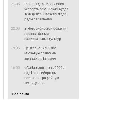
27.06
Район ждал обновления
четверть века. Каким будет
Телецентр и почему люди
рады переменам
22.06
В Новосибирской области
прошел форум
национальных культур
19.06
Центробанк снизил
ключевую ставку на
заседании 19 июня
16.06
«Сибирский огонь-2026»:
под Новосибирском
показали трофейную
технику СВО
Вся лента