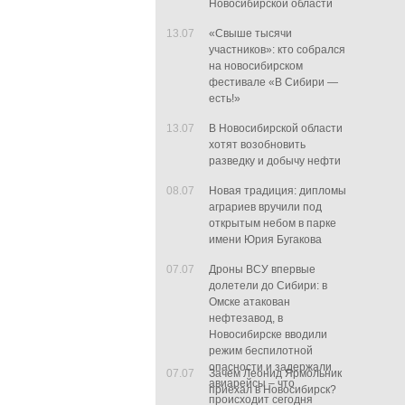
Новосибирской области
13.07
«Свыше тысячи
участников»: кто собрался
на новосибирском
фестивале «В Сибири —
есть!»
13.07
В Новосибирской области
хотят возобновить
разведку и добычу нефти
08.07
Новая традиция: дипломы
аграриев вручили под
открытым небом в парке
имени Юрия Бугакова
07.07
Дроны ВСУ впервые
долетели до Сибири: в
Омске атакован
нефтезавод, в
Новосибирске вводили
режим беспилотной
опасности и задержали
07.07
Зачем Леонид Ярмольник
авиарейсы – что
приехал в Новосибирск?
происходит сегодня