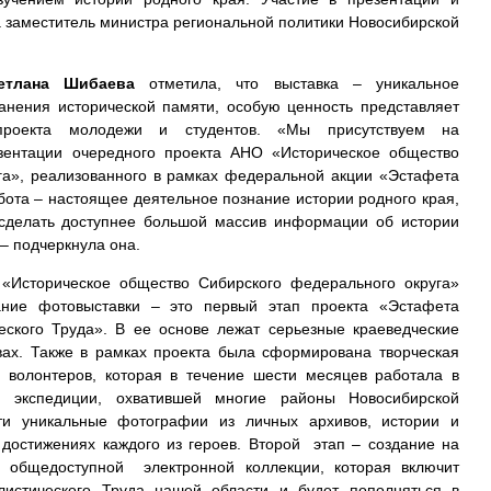
 заместитель министра региональной политики Новосибирской
етлана Шибаева
отметила, что выставка – уникальное
анения исторической памяти, особую ценность представляет
проекта молодежи и студентов. «Мы присутствуем на
зентации очередного проекта АНО «Историческое общество
га», реализованного в рамках федеральной акции «Эстафета
бота – настоящее деятельное познание истории родного края,
 сделать доступнее большой массив информации об истории
 – подчеркнула она.
 «Историческое общество Сибирского федерального округа»
ание фотовыставки – это первый этап проекта «Эстафета
еского Труда». В ее основе лежат серьезные краеведческие
вах. Также в рамках проекта была сформирована творческая
и волонтеров, которая в течение шести месяцев работала в
ой экспедиции, охватившей многие районы Новосибирской
ти уникальные фотографии из личных архивов, истории и
 достижениях каждого из героев. Второй этап – создание на
 общедоступной электронной коллекции, которая включит
истического Труда нашей области и будет пополняться в