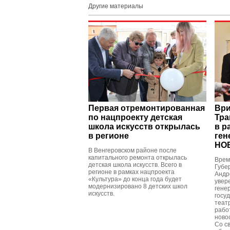
Другие материалы
Первая отремонтированная
Ври
по нацпроекту детская
Тра
школа искусств открылась
в р
в регионе
ген
НО
В Венгеровском районе после
капитального ремонта открылась
Врем
детская школа искусств. Всего в
Губе
регионе в рамках нацпроекта
Андр
«Культура» до конца года будет
увер
модернизировано 8 детских школ
гене
искусств.
госу
теат
рабо
ново
Со с