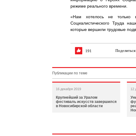
режиме реального времени.
«Нам хотелось не только 
Социалистического Труда наш
которые вершили трудовые подв
Поделиться
191
Публикации по теме
16 декабря 2019
12 
Крупнейший за Уралом
Ун
фестиваль искусств завершился
фу
в Новосибирской области
ре
Но