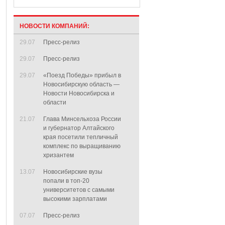
НОВОСТИ КОМПАНИЙ:
29.07
Пресс-релиз
29.07
Пресс-релиз
29.07
«Поезд Победы» прибыл в
Новосибирскую область —
Новости Новосибирска и
области
21.07
Глава Минсельхоза России
и губернатор Алтайского
края посетили тепличный
комплекс по выращиванию
хризантем
13.07
Новосибирские вузы
попали в топ-20
университетов с самыми
высокими зарплатами
07.07
Пресс-релиз