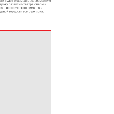
сти будет оказывать всевозможную
ержку развитию театра оперы и
та – исторического символа и
урной гордости всего региона.