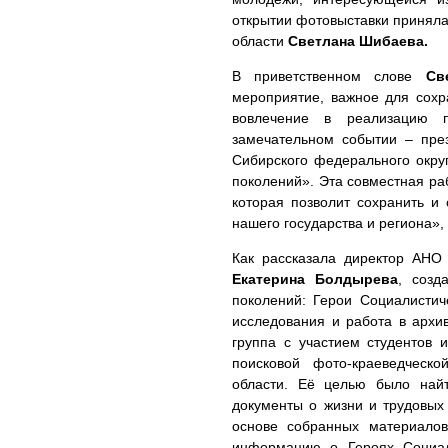
открытии фотовыставки приняла
области
Светлана Шибаева.
В приветственном слове
Св
мероприятие, важное для сохр
вовлечение в реализацию 
замечательном событии – пре
Сибирского федерального окру
поколений». Эта совместная ра
которая позволит сохранить и
нашего государства и региона»,
Как рассказала директор АНО
Екатерина Болдырева
, созд
поколений: Герои Социалистич
исследования и работа в архи
группа с участием студентов 
поисковой фото-краеведческ
области. Её целью было най
документы о жизни и трудовых
основе собранных материалов
информацию о Героях Социал