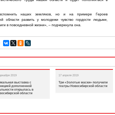
вспомнить наших земляков, но и на примере Героев
ей области развить у молодежи чувство гордости людьми,
иги в повседневной жизни», – подчеркнула она.
:
декабря 2019
17 апреля 2019
икальная выставка с
Три «Золотые маски» получили
нкцией дополненной
театры Новосибирской области
альности открылась в
восибирской области