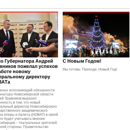
о Губернатора Андрей
С Новым Годом!
вников пожелал успехов
Мы готовы. Приходи, Новый Год!
аботе новому
еральному директору
ВАТа
енно исполняющий обязанности
рнатора Новосибирской области
ей Травников выразил
енность в том, что новый
ральный директор Новосибирского
дарственного академического
ра оперы и балета (НОВАТ) в своей
те будет учитывать мнение
сибирцев – театральных зрителей.
воей стороны, Правительство