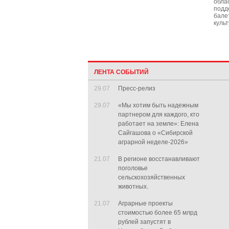
обла
подд
бале
культ
ЛЕНТА СОБЫТИЙ
29.07
Пресс-релиз
29.07
«Мы хотим быть надежным
партнером для каждого, кто
работает на земле»: Елена
Сайгашова о «Сибирской
аграрной неделе-2026»
21.07
В регионе восстанавливают
поголовье
сельскохозяйственных
животных.
21.07
Аграрные проекты
стоимостью более 65 млрд
рублей запустят в