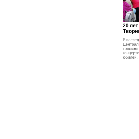
20 ле
Твори
В послед
Централ
телеком
концерто
юбилей.