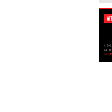
© 202
Св-во
36114