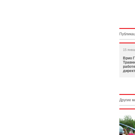
Публикац
15 янва
Врио 
Травни
работ
дирек
Другие 