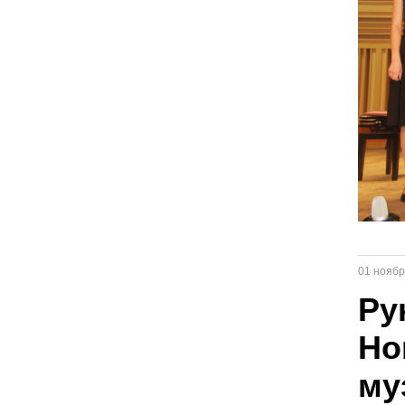
01 ноябр
Ру
Но
му