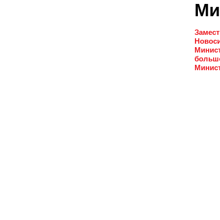
Ми
Замест
Новоси
Минист
большо
Минист