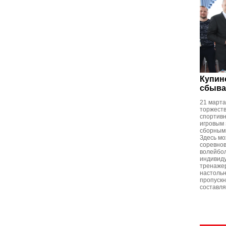
Купин
сбыва
21 марта
торжеств
спортивн
игровым 
сборными
Здесь мо
соревнов
волейбол
индивиду
тренажер
настольн
пропускн
составля