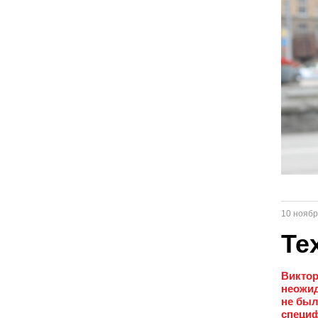
10 ноябр
Те
Виктор
неожид
не был
специф