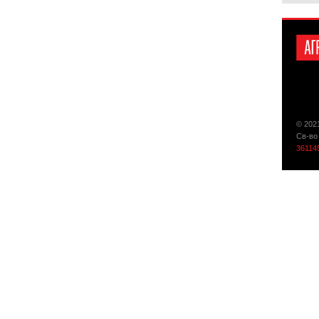
© 202
Св-во
36114