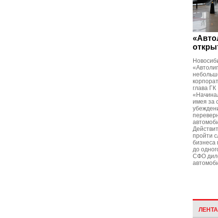
«Авто
откры
Новосиби
«Автолиг
небольш
корпорат
глава ГК
«Начинал
имея за 
убеждени
переверн
автомоб
Действит
пройти с
бизнеса 
до одног
СФО дил
автомоб
ЛЕНТ