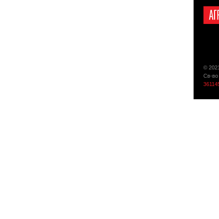
© 202
Св-во
36114