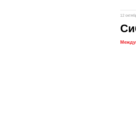
12 октяб
Си
Междун