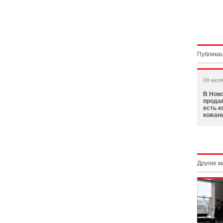
Публикац
09 июля
В Нов
прода
есть к
кожан
Другие 