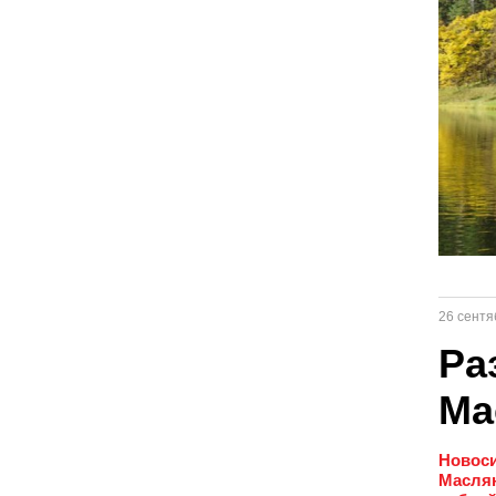
26 сентя
Ра
Ма
Новоси
Маслян