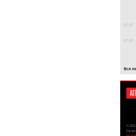
07.07
07.07
Вся л
© 202
Св-во