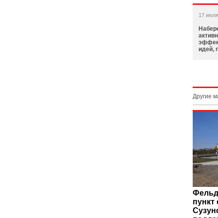
17 июля
Набере
активн
эффек
идей,
Другие 
Фельд
пункт
Сузун