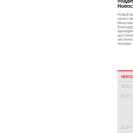
подде
Новос
Новый ф
начал св
Мышланк
Благодар
квалифи
доступне
численно
человек.
ЛЕНТ
29.07
29.07
21.07