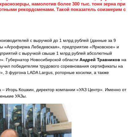
раснозерцы, намолотив более 300 тыс. тонн зерна при
олютными рекордсменами. Такой показатель соизмерим с
оизводителей с выручкой до 1 млрд рублей (данные за 9
ны «Агрофирма Лебедевская», предприятие «Ярковское» и
дприятий с выручкой свыше 1 млрд рублей абсолютный
». Губернатор Новосибирской области
Андрей Травников
на
ручил победителям трудового соревнования сертификаты на
, 3 фургона LADA Largus, роторные косилки, а также
а – Игорь Кошкин, директор компании «УАЗ Центр». Именно от
венькие УАЗы.