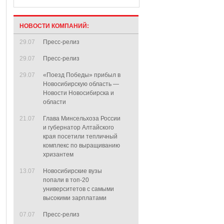
НОВОСТИ КОМПАНИЙ:
29.07
Пресс-релиз
29.07
Пресс-релиз
29.07
«Поезд Победы» прибыл в
Новосибирскую область —
Новости Новосибирска и
области
21.07
Глава Минсельхоза России
и губернатор Алтайского
края посетили тепличный
комплекс по выращиванию
хризантем
13.07
Новосибирские вузы
попали в топ-20
университетов с самыми
высокими зарплатами
07.07
Пресс-релиз