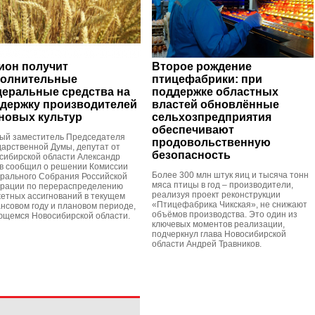
ион получит
Второе рождение
олнительные
птицефабрики: при
еральные средства на
поддержке областных
держку производителей
властей обновлённые
новых культур
сельхозпредприятия
обеспечивают
ый заместитель Председателя
продовольственную
дарственной Думы, депутат от
безопасность
сибирской области Александр
в сообщил о решении Комиссии
Более 300 млн штук яиц и тысяча тонн
рального Собрания Российской
мяса птицы в год – производители,
рации по перераспределению
реализуя проект реконструкции
етных ассигнований в текущем
«Птицефабрика Чикская», не снижают
нсовом году и плановом периоде,
объёмов производства. Это один из
ющемся Новосибирской области.
ключевых моментов реализации,
подчеркнул глава Новосибирской
области Андрей Травников.