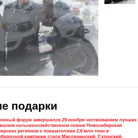
е подарки
венный форум завершился 29 ноября чествованием лучших
нешнем сельскохозяйственном сезоне Новосибирская
ирских регионов с показателями 2,6 млн тонн и
 уборочной кампании стали Маслянинский, Сузунский,