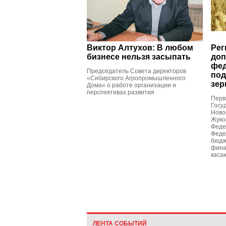
Виктор Алтухов: В любом
Рег
бизнесе нельзя засыпать
доп
фед
Председатель Cовета директоров
под
«Сибирского Агропромышленного
зер
Дома» о работе организации и
перспективах развития
Перв
Госу
Ново
Жуко
Феде
Феде
бюдж
фина
каса
ЛЕНТА СОБЫТИЙ