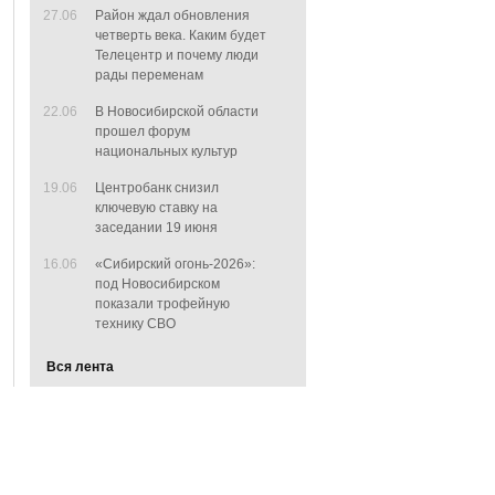
27.06
Район ждал обновления
четверть века. Каким будет
Телецентр и почему люди
рады переменам
22.06
В Новосибирской области
прошел форум
национальных культур
19.06
Центробанк снизил
ключевую ставку на
заседании 19 июня
16.06
«Сибирский огонь-2026»:
под Новосибирском
показали трофейную
технику СВО
Вся лента