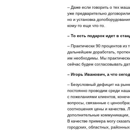
– Даже если говорить о тех маш
уже предварительно договорилис
но и установка допоборудования
кому-то еще что-то.
– То есть подарок идет в ста
– Практически 90 процентов из 
дальнейшем доработать, протюн
им необходимы. Мы практически
сейчас будем согласовывать да
– Игорь Иванович, а что сего
– Безусловный дефицит на рынк
постоянно проводим среди наших
с пожеланиями клиентов, конечн
вопросы, связанные с ценообра
соотношения цены и качества. Л
дополнительные коммуникации, 
В качестве примера могу сказать
городских, областных, районны