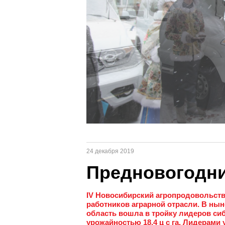
24 декабря 2019
Предновогодни
IV Новосибирский агропродовольст
работников аграрной отрасли. В ны
область вошла в тройку лидеров сиб
урожайностью 18,4 ц с га. Лидерами